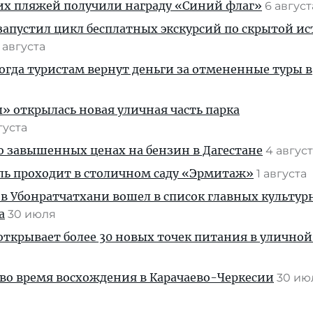
их пляжей получили награду «Синий флаг»
6 авгус
апустил цикл бесплатных экскурсий по скрытой и
 августа
когда туристам вернут деньги за отмененные туры в
» открылась новая уличная часть парка
густа
 о завышенных ценах на бензин в Дагестане
4 авгус
ль проходит в столичном саду «Эрмитаж»
1 августа
 в Убонратчатхани вошел в список главных культу
а
30 июля
ткрывает более 30 новых точек питания в уличной
во время восхождения в Карачаево-Черкесии
30 и