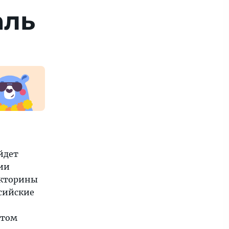
аль
йдет
ции
икторины
ссийские
этом