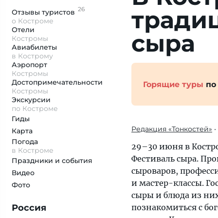
26
традиц
Отзывы
туристов
о Костроме
Отели
сыра
Костромы
Авиабилеты
в Кострому
Аэропорт
Костромы
Достопримеча­тельности
Горящие туры
по
Костромы
Экскурсии
по Костроме
Гиды
Редакция «Тонкостей»
•
Карта
Погода
29–30 июня в Костр
в Костроме
Фестиваль сыра. Пр
Праздники и события
сыроваров, професс
Видео
и мастер-классы. Го
Фото
сыры и блюда из ни
Россия
познакомиться с бог