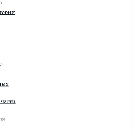
та
стории
та
рных
 части
юля