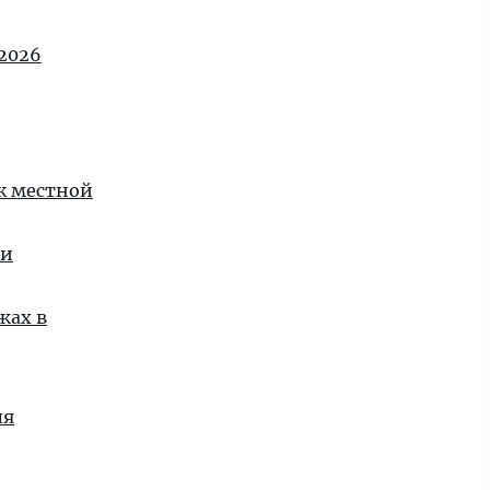
2026
 к местной
ии
жах в
ля