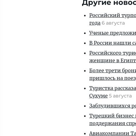
Другие ново
Российский турпо
года
6 августа
Ученые предложил
В России нашли с
Российского тури
женщине в Египт
Более трети брон
пришлось на пое
Туристка рассказ
Сухуме
5 августа
Заблудившихся ро
Турецкий бизнес 
поддержания спр
Авиакомпании Таи