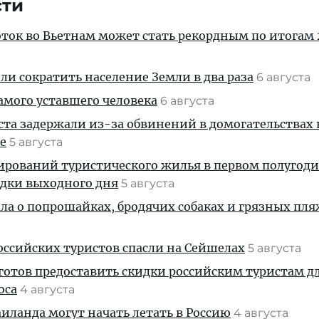
сти
ток во Вьетнам может стать рекордным по итогам 
и сократить население Земли в два раза
6 августа
амого уставшего человека
6 августа
ста задержали из-за обвинений в домогательствах
е
5 августа
ирований туристического жилья в первом полугод
здки выходного дня
5 августа
ала о попрошайках, бродячих собаках и грязных пля
ссийских туристов спасли на Сейшелах
5 августа
готов предоставить скидки российским туристам д
оса
4 августа
ланда могут начать летать в Россию
4 августа