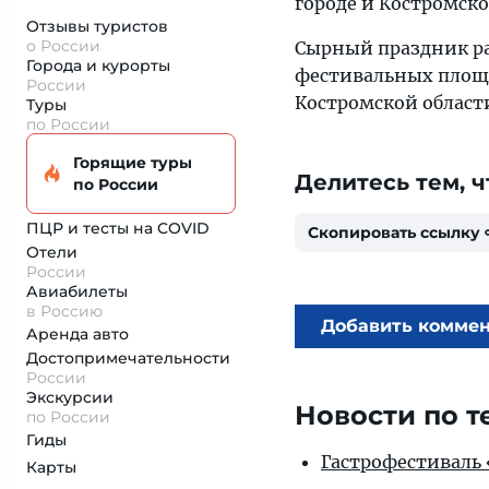
городе и Костромско
Отзывы туристов
о России
Сырный праздник ра
Города и курорты
фестивальных площад
России
Костромской област
Туры
по России
Горящие туры
Делитесь тем, ч
по России
ПЦР и тесты на COVID
Скопировать ссылку
Отели
России
Авиабилеты
в Россию
Добавить комме
Аренда авто
Достопримеча­тельности
России
Экскурсии
Новости по т
по России
Гиды
Гастрофестиваль «
Карты