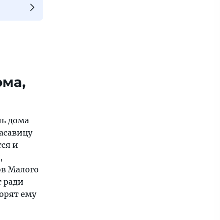
ома,
ль дома
асавицу
тся и
,
ов Малого
т ради
торят ему