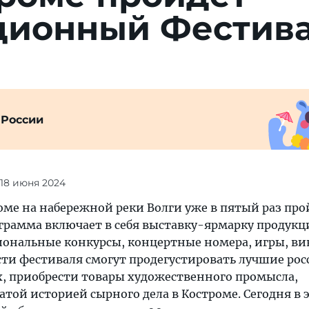
ион­ный Фес­тив
 России
 18 июня 2024
оме на набережной реки Волги уже в пятый раз про
ограмма включает в себя выставку-ярмарку продук
иональные конкурсы, концертные номера, игры, в
сти фестиваля смогут продегустировать лучшие ро
х, приобрести товары художественного промысла,
атой историей сырного дела в Костроме. Сегодня в 