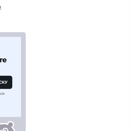
е
те
СКУ
ься