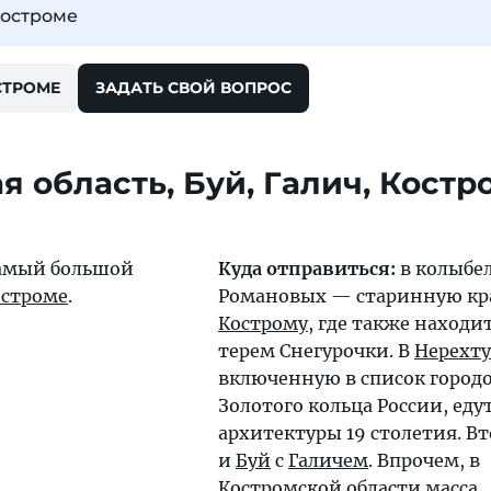
Костроме
СТРОМЕ
ЗАДАТЬ СВОЙ ВОПРОС
 область, Буй, Галич, Костр
амый большой
Куда отправиться:
в колыбе
остроме
.
Романовых — старинную кр
Кострому
, где также находи
терем Снегурочки. В
Нерехту
включенную в список город
Золотого кольца России, еду
архитектуры 19 столетия. В
и
Буй
с
Галичем
. Впрочем, в
Костромской области
масса