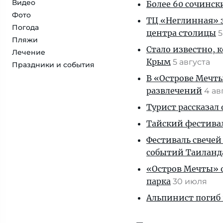
Видео
Более 60 сочинск
Фото
ТЦ «Неглинная» з
Погода
центра столицы
5
Пляжи
Стало известно, 
Лечение
Крым
5 августа
Праздники и события
В «Острове Мечты
развлечений
4 ав
Турист рассказал
Тайский фестива
Фестиваль свечей
событий Таиланд
«Остров Мечты» о
парка
30 июля
Альпинист погиб 