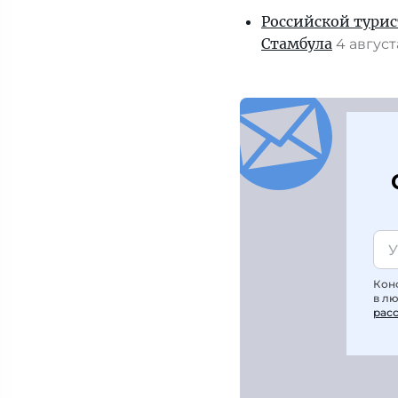
Российской турис
Стамбула
4 авгус
Кон
в л
рас