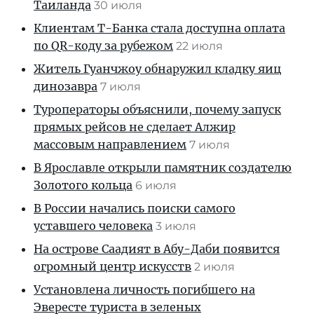
Таиланда
30 июля
Клиентам T-Банка стала доступна оплата
по QR-коду за рубежом
22 июля
Житель Гуанчжоу обнаружил кладку яиц
динозавра
7 июля
Туроператоры объяснили, почему запуск
прямых рейсов не сделает Алжир
массовым направлением
7 июля
В Ярославле открыли памятник создателю
Золотого кольца
6 июля
В России начались поиски самого
уставшего человека
3 июля
На острове Саадият в Абу-Даби появится
огромный центр искусств
2 июля
Установлена личность погибшего на
Эвересте туриста в зеленых