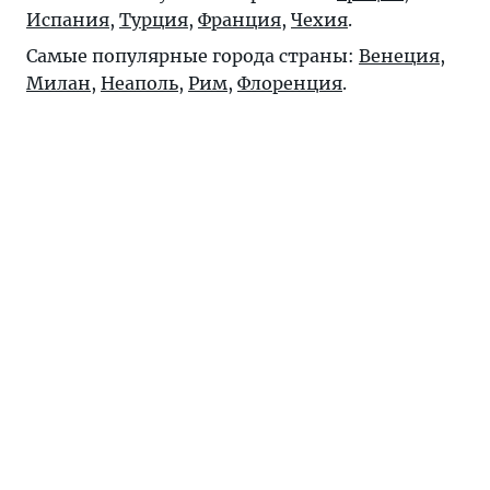
Испания
,
Турция
,
Франция
,
Чехия
.
Самые популярные города страны:
Венеция
,
Милан
,
Неаполь
,
Рим
,
Флоренция
.