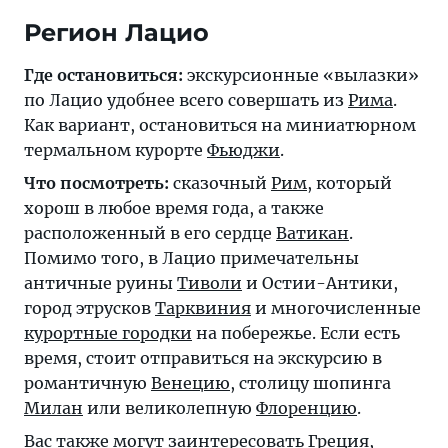
Регион Лацио
Где остановиться:
экскурсионные «вылазки»
по Лацио удобнее всего совершать из
Рима
.
Как вариант, остановиться на миниатюрном
термальном курорте
Фьюджи
.
Что посмотреть:
сказочный
Рим
, который
хорош в любое время года, а также
расположенный в его сердце
Ватикан
.
Помимо того, в Лацио примечательны
античные руины
Тиволи
и Остии-Антики,
город этрусков
Тарквиния
и многочисленные
курортные городки
на побережье. Если есть
время, стоит отправиться на экскурсию в
романтичную
Венецию
, столицу шопинга
Милан
или великолепную
Флоренцию
.
Вас также могут заинтересовать
Греция
,