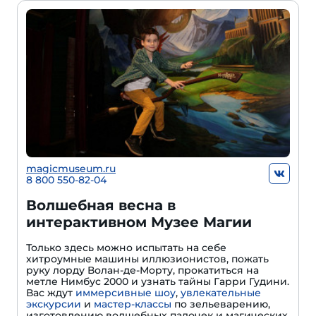
magicmuseum.ru
8 800 550-82-04
Волшебная весна в
интерактивном Музее Магии
Только здесь можно испытать на себе
хитроумные машины иллюзионистов, пожать
руку лорду Волан-де-Морту, прокатиться на
метле Нимбус 2000 и узнать тайны Гарри Гудини.
Вас ждут
иммерсивные шоу
,
увлекательные
экскурсии
и
мастер-классы
по зельеварению,
изготовлению волшебных палочек и магических