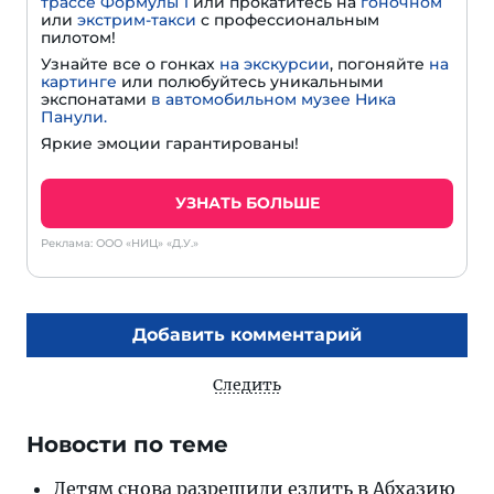
трассе Формулы 1
или прокатитесь на
гоночном
или
экстрим-такси
с профессиональным
пилотом!
Узнайте все о гонках
на экскурсии
, погоняйте
на
картинге
или полюбуйтесь уникальными
экспонатами
в автомобильном музее Ника
Панули.
Яркие эмоции гарантированы!
УЗНАТЬ БОЛЬШЕ
Реклама: ООО «НИЦ» «Д.У.»
Добавить комментарий
Следить
Новости по теме
Детям снова разрешили ездить в Абхазию