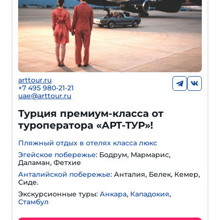
arttour.ru
+
7 495 980-21-21
uae@arttour.ru
Турция премиум-класса от
туроператора «АРТ-ТУР»!
Пляжный отдых в отелях класса люкс
Эгейское побережье
: Бодрум, Мармарис,
Даламан, Фетхие
Анталийской побережье
: Анталия, Белек, Кемер,
Сиде.
Экскурсионные туры:
Анкара
,
Кападокия
,
Стамбул