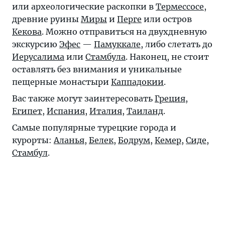
или археологические раскопки в
Термессосе
,
древние руины
Миры
и
Перге
или остров
Кекова
. Можно отправиться на двухдневную
экскурсию
Эфес
—
Памуккале
, либо слетать до
Иерусалима
или
Стамбула
. Наконец, не стоит
оставлять без внимания и уникальные
пещерные монастыри
Каппадокии
.
Вас также могут заинтересовать
Греция
,
Египет
,
Испания
,
Италия
,
Таиланд
.
Самые популярные турецкие города и
курорты:
Аланья
,
Белек
,
Бодрум
,
Кемер
,
Сиде
,
Стамбул
.