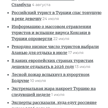
Стамбула
4 августа
Российский турист в Турции спас тонущую
в реке девочку
24 июля
Информацию о массовом отравлении
туристов и вспышке вируса Коксаки в
Турции опровергли
22 июля
Рекордно низкое число туристов выбрали
Аланью для отдыха в июле
17 июля
В каких европейских странах туристам
дешевле отдыхать в 2026 году
13 июля
Лесной пожар вспыхнул в курортном
Бодруме
10 июля
Экстремальная жара накроет Турцию на
следующей неделе
1 июля
Эксперты рассказали, куда едут россияне