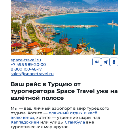
space-travel.ru
+7 495 989-20-00
8 800 100-48-17
sales@spacetravel.ru
Ваш рейс в Турцию от
туроператора Space Travel уже на
взлётной полосе
Мы — ваш личный аэропорт в мир турецкого
отдыха. Хотите —
пляжный отдых и «всё
включено»
, хотите — утренние шары над
Каппадокией
или улицы
Стамбула
вне
туристических маршрутов.