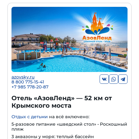
azovsky.ru
8 800 775-15-41
+
7 985 778-20-87
Отель «АзовЛенд» — 52 км от
Крымского моста
Отдых с детьми
на всё включено:
5-разовое питание «шведский стол» • Роскошный
пляж
3 аквазоны у моря: теплый бассейн