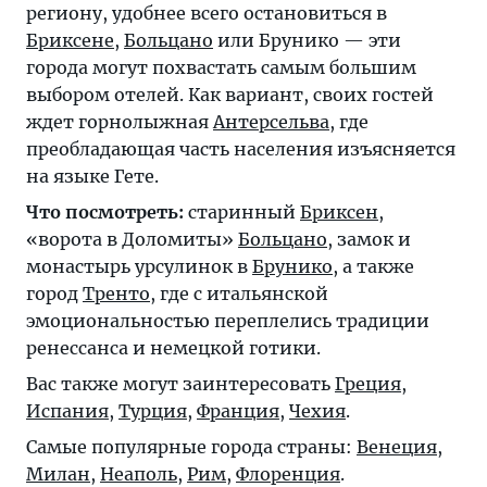
региону, удобнее всего остановиться в
Бриксене
,
Больцано
или Брунико — эти
города могут похвастать самым большим
выбором отелей. Как вариант, своих гостей
ждет горнолыжная
Антерсельва
, где
преобладающая часть населения изъясняется
на языке Гете.
Что посмотреть:
старинный
Бриксен
,
«ворота в Доломиты»
Больцано
, замок и
монастырь урсулинок в
Брунико
, а также
город
Тренто
, где с итальянской
эмоциональностью переплелись традиции
ренессанса и немецкой готики.
Вас также могут заинтересовать
Греция
,
Испания
,
Турция
,
Франция
,
Чехия
.
Самые популярные города страны:
Венеция
,
Милан
,
Неаполь
,
Рим
,
Флоренция
.