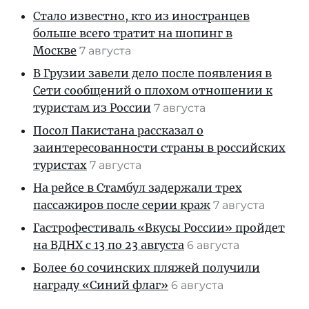
Стало известно, кто из иностранцев
больше всего тратит на шопинг в
Москве
7 августа
В Грузии завели дело после появления в
Сети сообщений о плохом отношении к
туристам из России
7 августа
Посол Пакистана рассказал о
заинтересованности страны в российских
туристах
7 августа
На рейсе в Стамбул задержали трех
пассажиров после серии краж
7 августа
Гастрофестиваль «Вкусы России» пройдет
на ВДНХ с 13 по 23 августа
6 августа
Более 60 сочинских пляжей получили
награду «Синий флаг»
6 августа