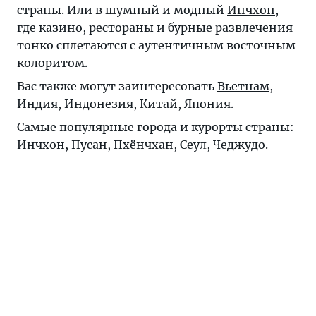
страны. Или в шумный и модный
Инчхон
,
где казино, рестораны и бурные развлечения
тонко сплетаются с аутентичным восточным
колоритом.
Вас также могут заинтересовать
Вьетнам
,
Индия
,
Индонезия
,
Китай
,
Япония
.
Самые популярные города и курорты страны:
Инчхон
,
Пусан
,
Пхёнчхан
,
Сеул
,
Чеджудо
.