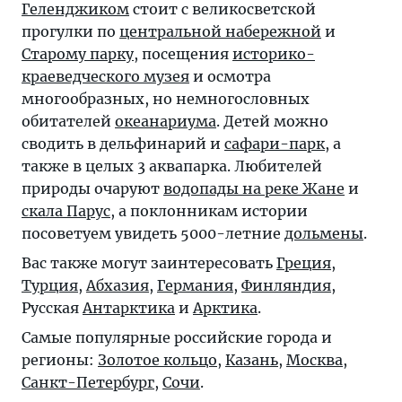
Геленджиком
стоит с великосветской
прогулки по
центральной набережной
и
Старому парку
, посещения
историко-
краеведческого музея
и осмотра
многообразных, но немногословных
обитателей
океанариума
. Детей можно
сводить в дельфинарий и
сафари-парк
, а
также в целых 3 аквапарка. Любителей
природы очаруют
водопады на реке Жане
и
скала Парус
, а поклонникам истории
посоветуем увидеть 5000-летние
дольмены
.
Вас также могут заинтересовать
Греция
,
Турция
,
Абхазия
,
Германия
,
Финляндия
,
Русская
Антарктика
и
Арктика
.
Самые популярные российские города и
регионы:
Золотое кольцо
,
Казань
,
Москва
,
Санкт-Петербург
,
Сочи
.