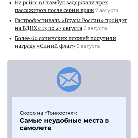
На рейсе в Стамбул задержали трех
пассажиров после серии краж
7 августа
Гастрофестиваль «Вкусы России» пройдет
на ВДНХ с 13 по 23 августа
6 августа
Более 60 сочинских пляжей получили
награду «Синий флаг»
6 августа
Скоро на «Тонкостях»:
Самые неудобные места в
самолете