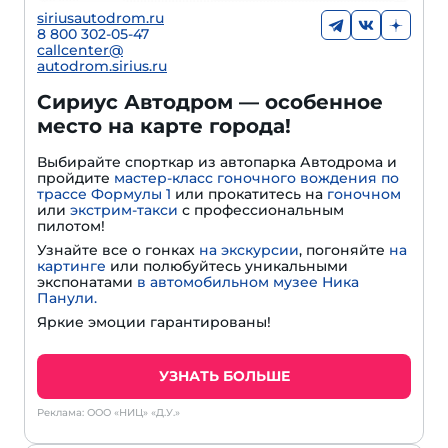
siriusautodrom.ru
8 800 302-05-47
callcenter@
autodrom.sirius.ru
Сириус Автодром — особенное
место на карте города!
Выбирайте спорткар из автопарка Автодрома и
пройдите
мастер-класс гоночного вождения по
трассе Формулы 1
или прокатитесь на
гоночном
или
экстрим-такси
с профессиональным
пилотом!
Узнайте все о гонках
на экскурсии
, погоняйте
на
картинге
или полюбуйтесь уникальными
экспонатами
в автомобильном музее Ника
Панули.
Яркие эмоции гарантированы!
УЗНАТЬ БОЛЬШЕ
Реклама: ООО «НИЦ» «Д.У.»