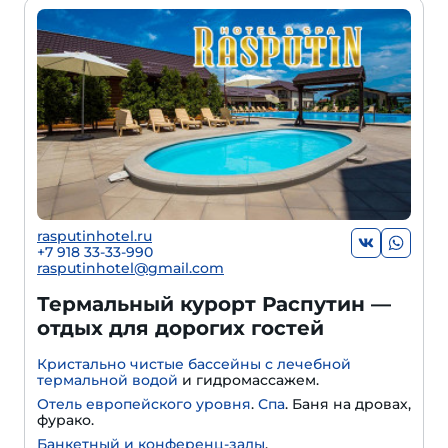
rasputinhotel.ru
+7 918 33-33-990
rasputinhotel@gmail.com
Термальный курорт Распутин —
отдых для дорогих гостей
Кристально чистые бассейны с лечебной
термальной водой
и гидромассажем.
Отель европейского уровня
.
Спа
. Баня на дровах,
фурако.
Банкетный и конференц-залы
.