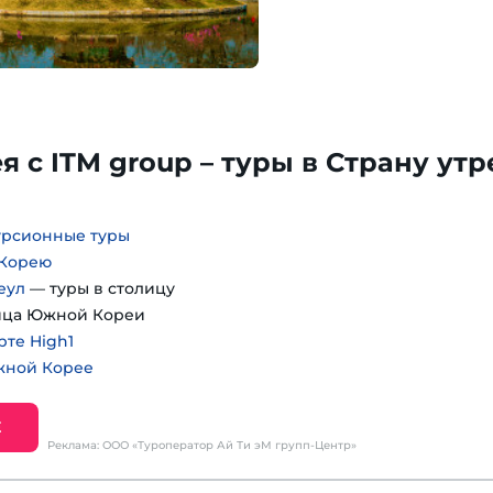
 с ITM group – туры в Страну ут
урсионные туры
 Корею
еул
— туры в столицу
ица Южной Кореи
рте High1
жной Корее
Е
Реклама: ООО «Туроператор Ай Ти эМ групп-Центр»