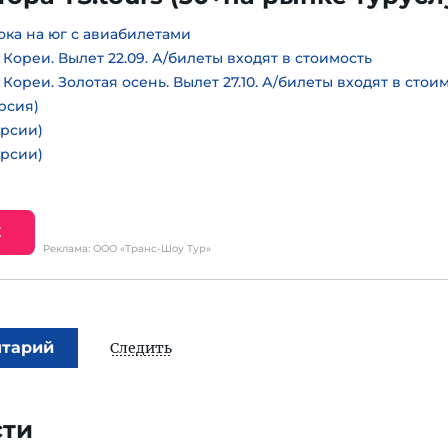
ока на юг с авиабилетами
ореи. Вылет 22.09. А/билеты входят в стоимость
ореи. Золотая осень. Вылет 27.10. А/билеты входят в стои
урсия)
урсии)
урсии)
Е
Реклама: ООО «Транс-Шоу Тур»
нтарий
Следить
сти