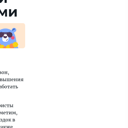
ыми
зон,
повышения
аботать
уристы
тметим,
здок в
также