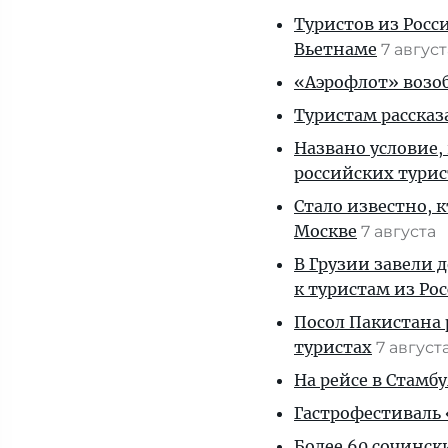
Туристов из Росс
Вьетнаме
7 авгус
«Аэрофлот» возоб
Туристам рассказ
Названо условие,
российских тури
Стало известно, 
Москве
7 августа
В Грузии завели 
к туристам из Ро
Посол Пакистана 
туристах
7 август
На рейсе в Стамб
Гастрофестиваль «
Более 60 сочинск