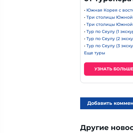
•
Южная Корея с вост
•
Три столицы Южной К
•
Три столицы Южной К
•
Тур по Сеулу (1 экск
•
Тур по Сеулу (2 экск
•
Тур по Сеулу (3 экск
Еще туры
УЗНАТЬ БОЛЬШ
Добавить комме
Другие ново