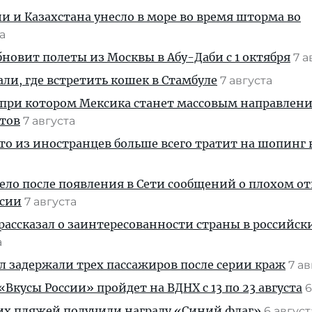
ии и Казахстана унесло в море во время шторма во
та
новит полеты из Москвы в Абу-Даби с 1 октября
7 а
али, где встретить кошек в Стамбуле
7 августа
 при котором Мексика станет массовым направлен
стов
7 августа
кто из иностранцев больше всего тратит на шопинг 
дело после появления в Сети сообщений о плохом 
ссии
7 августа
рассказал о заинтересованности страны в российск
а
ул задержали трех пассажиров после серии краж
7 а
Вкусы России» пройдет на ВДНХ с 13 по 23 августа
6
их пляжей получили награду «Синий флаг»
6 авгус