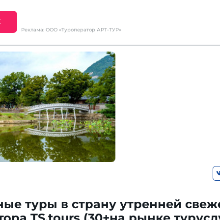
Е
Реклама: ООО «Туроператор АРТ-ТУР»
ые туры в страну утренней свеж
ора TS.tours (30+на рынке турусл