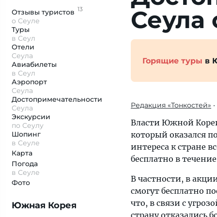
13
Сеула
Отзывы
туристов
о Сеуле
Туры
в Сеул
Отели
Сеула
Горящие туры
в 
Авиабилеты
в Сеул
Аэропорт
Сеула
Достопримеча­тельности
Редакция «Тонкостей»
•
Сеула
Экскурсии
Власти Южной Кореи
по Сеулу
Шопинг
который оказался по
в Сеуле
интереса к стране в
Карта
бесплатно в течение
Погода
в Сеуле
В частности, в акци
Фото
смогут бесплатно п
что, в связи с угро
Южная Корея
страну отказались б