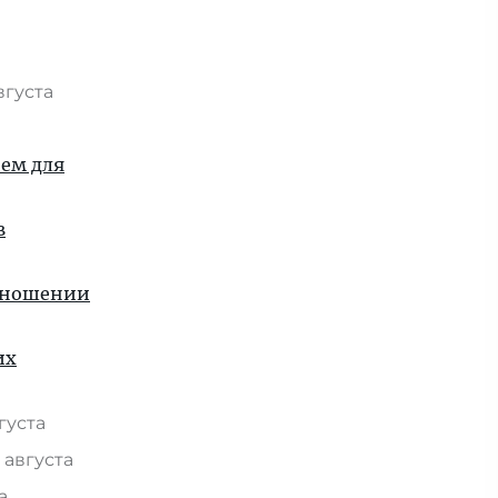
вгуста
ием для
в
отношении
их
вгуста
 августа
та