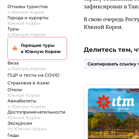
зафиксирован в Таи
Отзывы туристов
о Южной Корее
Города и курорты
В свою очередь Рос
Южной Кореи
Южной Кореи.
Туры
в Южную Корею
Горящие туры
Делитесь тем, ч
в Южную Корею
Виза
Скопировать ссылку
в Южную Корею
ПЦР и тесты на COVID
Страховка
в Азию
Отели
Южной Кореи
Авиабилеты
в Южную Корею
Достопримеча­тельности
Южной Кореи
Экскурсии
по Южной Корее
Гиды