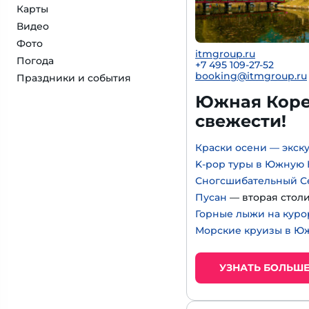
Карты
Видео
Фото
itmgroup.ru
Погода
+7 495 109-27-52
booking@itmgroup.ru
Праздники и события
Южная Корея
свежести!
Краски осени — экск
K-pop туры в Южную
Сногсшибательный С
Пусан
— вторая стол
Горные лыжи на куро
Морские круизы в Ю
УЗНАТЬ БОЛЬШ