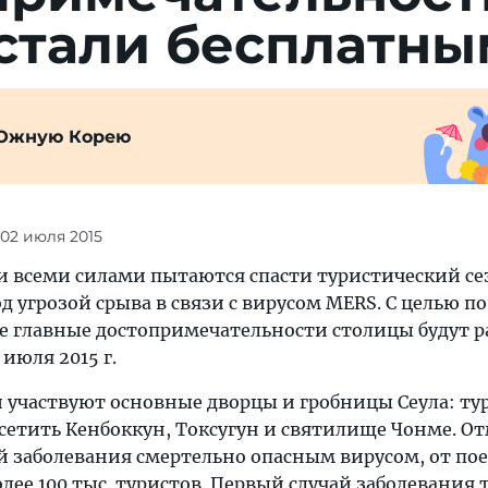
 стали бесплатн
Южную Корею
 02 июля 2015
 всеми силами пытаются спасти туристический се
д угрозой срыва в связи с вирусом MERS. С целью 
се главные достопримечательности столицы будут р
 июля 2015 г.
и участвуют основные дворцы и гробницы Сеула: т
осетить Кенбоккун, Токсугун и святилище Чонме. О
зой заболевания смертельно опасным вирусом, от пое
олее 100 тыс. туристов. Первый случай заболевания 