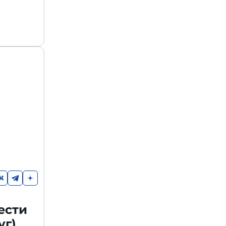
ести
уг)