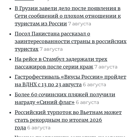
В Грузии завели дело после появления в
Сети сообщений о плохом отношении к
туристам из России
7 августа
Посол Пакистана рассказал о
заинтересованности страны в российских
туристах
7 августа
На рейсе в Стамбул задержали трех
пассажиров после серии краж
7 августа
Гастрофестиваль «Вкусы России» пройдет
на ВДНХ с 13 по 23 августа
6 августа
Более 60 сочинских пляжей получили
награду «Синий флаг»
6 августа
Российский турпоток во Вьетнам может
стать рекордным по итогам 2026
года
6 августа