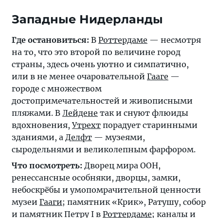
Западные Нидерланды
Где остановиться:
В
Роттердаме
— несмотря
на то, что это второй по величине город
страны, здесь очень уютно и симпатично,
или в не менее очаровательной
Гааге
—
городе с множеством
достопримечательностей и живописными
пляжами. В
Лейдене
так и снуют флюиды
вдохновения,
Утрехт
порадует старинными
зданиями, а
Делфт
— музеями,
сыродельнями и великолепным фарфором.
Что посмотреть:
Дворец мира ООН,
ренессансные особняки, дворцы, замки,
небоскрёбы и умопомрачительной ценности
музеи
Гааги
; памятник «Крик», Ратушу, собор
и памятник Петру I в
Роттердаме
; каналы и