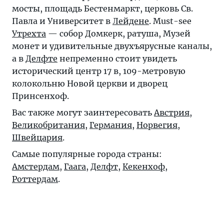
мосты, площадь Бестенмаркт, церковь Св.
Павла и Университет в
Лейдене
. Must-see
Утрехта
— собор Домкерк, ратуша, Музей
монет и удивительные двухъярусные каналы,
а в
Делфте
непременно стоит увидеть
исторический центр 17 в, 109-метровую
колокольню Новой церкви и дворец
Принсенхоф.
Вас также могут заинтересовать
Австрия
,
Великобритания
,
Германия
,
Норвегия
,
Швейцария
.
Самые популярные города страны:
Амстердам
,
Гаага
,
Делфт
,
Кекенхоф
,
Роттердам
.