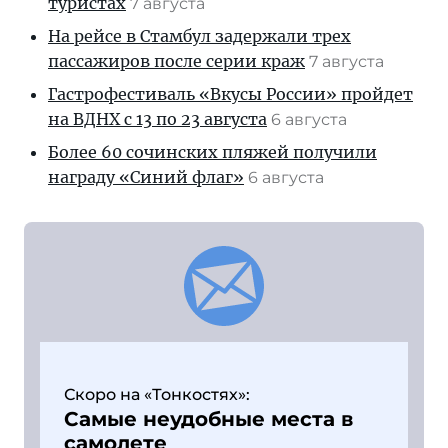
туристах
7 августа
На рейсе в Стамбул задержали трех
пассажиров после серии краж
7 августа
Гастрофестиваль «Вкусы России» пройдет
на ВДНХ с 13 по 23 августа
6 августа
Более 60 сочинских пляжей получили
награду «Синий флаг»
6 августа
Скоро на «Тонкостях»:
Самые неудобные места в
самолете