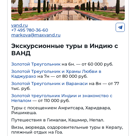
vand.ru
+7 495 780-36-60
markova@maxvand.ru
Экскурсионные туры в Индию с
ВАНД
Золотой Треугольник
на 6н. — от 60 000 руб.
Золотой Треугольник и Храмы Любви в
Каджурахо
на 7н — от 80 000 руб.
Золотой Треугольник и Варанаси
на 8н — от 77
тыс. руб.
Золотой треугольник Индии и знакомство с
Непалом
— от 110 000 руб.
Туры с посещением Амритсара, Харидвара,
Ришикеша.
Путешествия в Гималаи, Кашмир, Непал.
Визы, аюрведа, оздоровительные туры в Кералу,
пляжный отдых на Гоа.