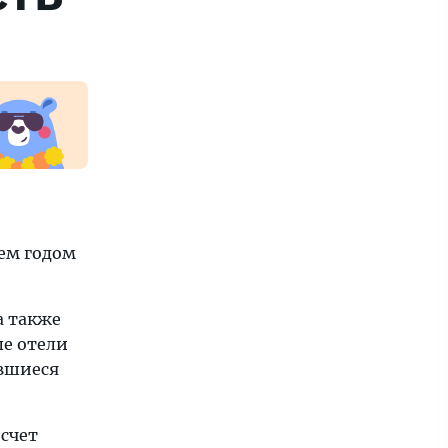
чем годом
а также
е отели
ившиеся
счет