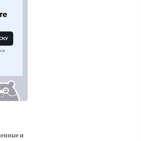
те
СКУ
ься
шенные и