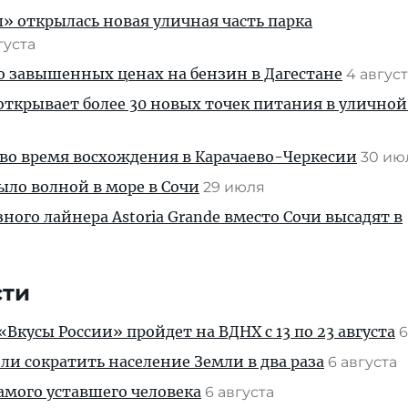
» открылась новая уличная часть парка
густа
 о завышенных ценах на бензин в Дагестане
4 авгус
ткрывает более 30 новых точек питания в уличной
во время восхождения в Карачаево-Черкесии
30 и
ыло волной в море в Сочи
29 июля
ного лайнера Astoria Grande вместо Сочи высадят в
сти
Вкусы России» пройдет на ВДНХ с 13 по 23 августа
6
и сократить население Земли в два раза
6 августа
амого уставшего человека
6 августа