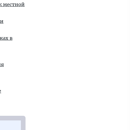
 к местной
ии
жах в
ля
е