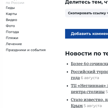
Делитесь тем, ч
по России
Гиды
Скопировать ссылку
Карты
Видео
Фото
Погода
Добавить комме
Пляжи
Лечение
Праздники и события
Новости по т
Более 60 сочинск
Российский турпо
года
6 августа
ТЦ «Неглинная» з
центра столицы
5
Стало известно, 
Крым
5 августа