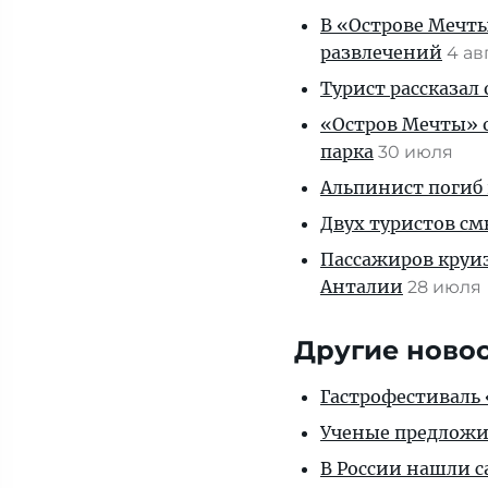
В «Острове Мечты
развлечений
4 ав
Турист рассказал
«Остров Мечты» о
парка
30 июля
Альпинист погиб 
Двух туристов см
Пассажиров круиз
Анталии
28 июля
Другие ново
Гастрофестиваль «
Ученые предложил
В России нашли с