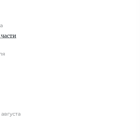
та
 части
юля
 августа