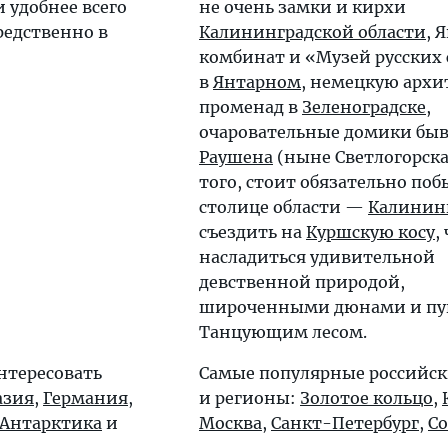
и удобнее всего
не очень замки и кирхи
редственно в
Калининградской области
, 
комбинат и «Музей русских
в
Янтарном
, немецкую архи
променад в
Зеленоградске
,
очаровательные домики бы
Раушена
(ныне Светлогорска
того, стоит обязательно поб
столице области —
Калинин
съездить на
Куршскую косу
,
насладиться удивительной
девственной природой,
широченными дюнами и п
Танцующим лесом.
нтересовать
Самые популярные российск
азия
,
Германия
,
и регионы:
Золотое кольцо
,
Антарктика
и
Москва
,
Санкт-Петербург
,
С