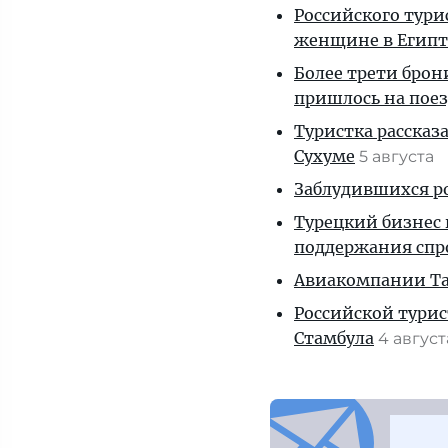
Российского тури
женщине в Египт
Более трети брон
пришлось на пое
Туристка рассказ
Сухуме
5 августа
Заблудившихся ро
Турецкий бизнес 
поддержания спр
Авиакомпании Таи
Российской турис
Стамбула
4 авгус