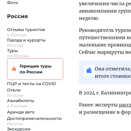
Фото
увеличения числа ре
авиакомпании групп
Россия
неделю.
Отзывы туристов
Руководитель туроп
о России
путешественники не
Города и курорты
маленькие провинци
России
Туры
Сейчас маршруты во
по России
Горящие туры
Она отметила,
по России
итоге стоимос
ПЦР и тесты на COVID
Отели
В 2024 г. Калинингр
России
Авиабилеты
Ранее эксперты
расс
в Россию
и размещение в фор
Аренда авто
Достопримеча­тельности
России
Экскурсии