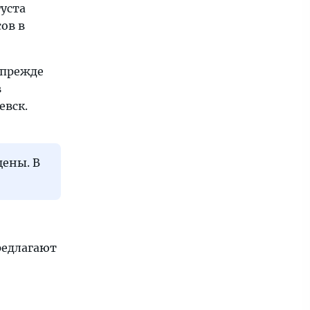
густа
ов в
 прежде
в
евск.
цены. В
редлагают