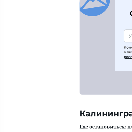
Кон
в л
рас
Калинингра
Где остановиться:
д