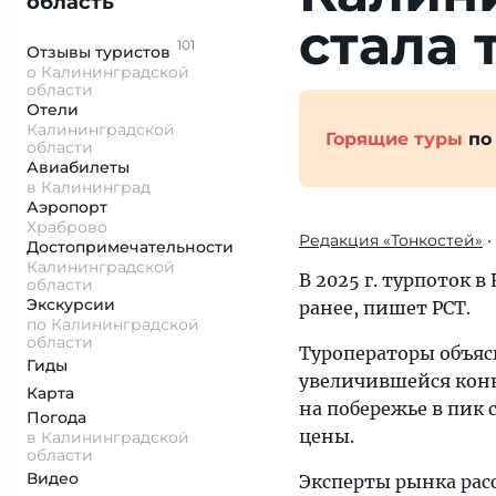
область
ста­ла 
101
Отзывы
туристов
о Калининградской
области
Отели
Калининградской
Горящие туры
по
области
Авиабилеты
в Калининград
Аэропорт
Храброво
Редакция «Тонкостей»
•
Достопримеча­тельности
Калининградской
В 2025 г. турпоток 
области
Экскурсии
ранее, пишет РСТ.
по Калининградской
области
Туроператоры объяс
Гиды
увеличившейся конк
Карта
на побережье в пик
Погода
цены.
в Калининградской
области
Видео
Эксперты рынка рас