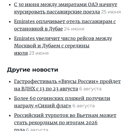
С 30 июня между эмиратами ОАЭ начнут
курсировать пассажирские поезда
25 июня
Emirates оплачивает отель пассажирам с
остановкой в Дубае
24 июня
Emirates увеличит число рейсов между
Москвой и Дубаем с середины
июля
23 июня
Другие новости
Гастрофестиваль «Вкусы России» пройдет
на ВДНХ с 13 по 23 августа
6 августа
Более 60 сочинских пляжей получили
награду «Синий флаг»
6 августа
Российский турпоток во Вьетнам может
стать рекордным по итогам 2026
года
6 августа