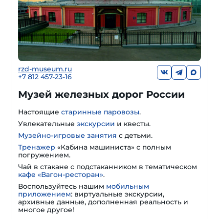
rzd-museum.ru
+7 812 457-23-16
Музей железных дорог России
Настоящие
старинные паровозы
.
Увлекательные
экскурсии
и квесты.
Музейно-игровые занятия
с детьми.
Тренажер
«Кабина машиниста» с полным
погружением.
Чай в стакане с подстаканником в тематическом
кафе «Вагон-ресторан»
.
Воспользуйтесь нашим
мобильным
приложением
: виртуальные экскурсии,
архивные данные, дополненная реальность и
многое другое!