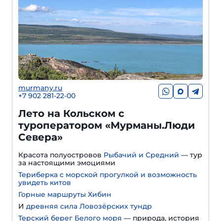
murmany.ru
+7 902 281-22-00
Лето на Кольском с
туроператором «Мурманы.Люди
Севера»
Красота полуостровов
Рыбачий и Средний
— тур
за настоящими эмоциями
Териберка с морской прогулкой и возможность
увидеть китов
Горные маршруты Хибин
И
древняя сила Ловозёрских тундр
Терский берег Белого моря
— природа, история