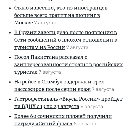
Стало известно, кто из иностранцев
больше всего тратит на шопинг в
Москве
7 августа
В Грузии завели дело после появления в
Сети сообщений о плохом отношении к
туристам из России
7 августа
Посол Пакистана рассказал о
заинтересованности страны в российских
туристах
7 августа
На рейсе в Стамбул задержали трех
пассажиров после серии краж
7 августа
Гастрофестиваль «Вкусы России» пройдет
на ВДНХ с 13 по 23 августа
6 августа
Более 60 сочинских пляжей получили
награду «Синий флаг»
6 августа