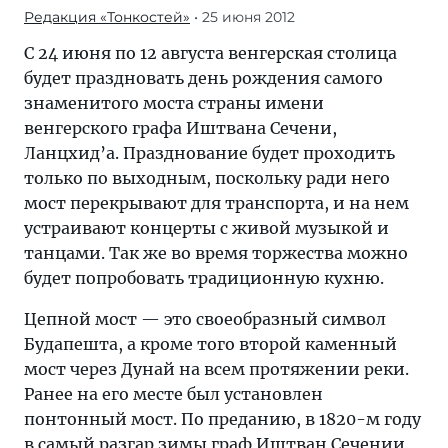
Редакция «Тонкостей»
• 25 июня 2012
С 24 июня по 12 августа венгерская столица
будет праздновать день рождения самого
знаменитого моста страны имени
венгерского графа Иштвана Сечени,
Ланцхид’а. Празднование будет проходить
только по выходным, поскольку ради него
мост перекрывают для транспорта, и на нем
устраивают концерты с живой музыкой и
танцами. Так же во время торжества можно
будет попробовать традиционную кухню.
Цепной мост — это своеобразный символ
Будапешта, а кроме того второй каменный
мост через Дунай на всем протяжении реки.
Ранее на его месте был установлен
понтонный мост. По преданию, в 1820-м году
в самый разгар зимы граф Иштван Сечении