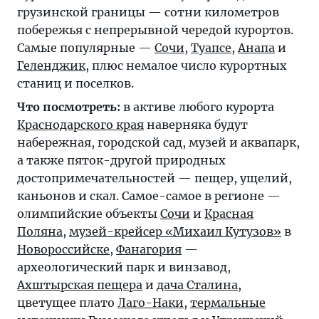
грузинской границы — сотни километров
побережья с непрерывной чередой курортов.
Самые популярные —
Сочи
,
Туапсе
,
Анапа
и
Геленджик
, плюс немалое число курортных
станиц и поселков.
Что посмотреть:
в активе любого курорта
Краснодарского края
наверняка будут
набережная, городской сад, музей и аквапарк,
а также пяток-другой природных
достопримечательностей — пещер, ущелий,
каньонов и скал. Самое-самое в регионе —
олимпийские объекты
Сочи
и
Красная
Поляна
,
музей-крейсер «Михаил Кутузов»
в
Новороссийске
,
Фанагория
—
археологический парк и винзавод,
Ахштырская пещера
и
дача Сталина
,
цветущее плато
Лаго-Наки
,
термальные