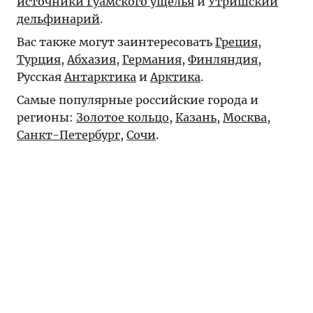
источники Гуамского ущелья
и
Утришский
дельфинарий
.
Вас также могут заинтересовать
Греция
,
Турция
,
Абхазия
,
Германия
,
Финляндия
,
Русская
Антарктика
и
Арктика
.
Самые популярные российские города и
регионы:
Золотое кольцо
,
Казань
,
Москва
,
Санкт-Петербург
,
Сочи
.