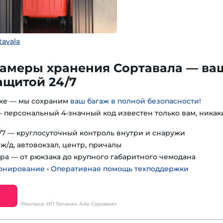
tavala
амеры хранения Сортавала — ва
ащитой 24/7
гке — мы сохраним
ваш багаж в полной безопасности!
 персональный 4-значный код известен только вам, никак
7 — круглосуточный контроль внутри и снаружи
ж/д, автовокзал, центр, причалы
ра — от рюкзака до крупного габаритного чемодана
онирование
•
Оперативная помощь техподдержки
Реклама: ИП Тепанян Айк Сароевич