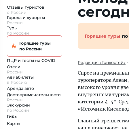
сегодн
Отзывы туристов
о России
Города и курорты
России
Туры
по России
Горящие туры
по
Горящие туры
по России
ПЦР и тесты на COVID
Редакция «Тонкостей»
•
Отели
России
Спрос на премиальн
Авиабилеты
туроператора Алеан,
в Россию
высокого уровня уве
Аренда авто
внутреннему туризм
Достопримеча­тельности
России
категории 4-5*. Сре
Экскурсии
«Источник Кисловод
по России
Гиды
Главный тренд сегм
Карты
чаще приезжают не т