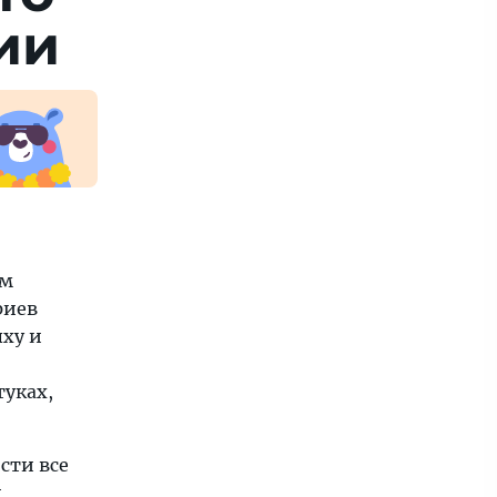
ии
ым
риев
ыху и
туках,
сти все
,