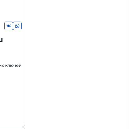
ш
их ключей