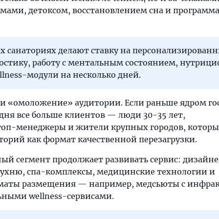
мами, детоксом, восстановлением сна и программ
х санаториях делают ставку на персонализирован
ностику, работу с ментальным состоянием, нутриц
llness-модули на несколько дней.
и «омоложение» аудитории. Если раньше ядром го
одня все больше клиентов — люди 30-35 лет,
топ-менеджеры и жители крупных городов, которы
орий как формат качественной перезагрузки.
ый сегмент продолжает развивать сервис: дизайне
кухню, спа-комплексы, медицинские технологии и
маты размещения — например, медсьюты с инфра
ьными wellness-сервисами.