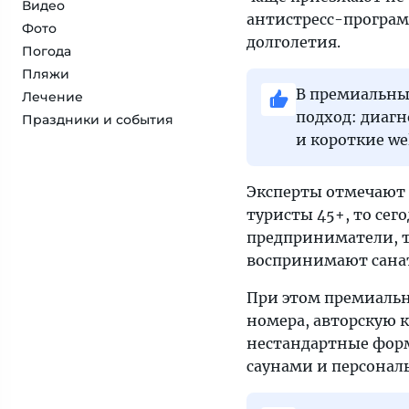
Видео
антистресс-програм
Фото
долголетия.
Погода
Пляжи
В премиальны
Лечение
подход: диаг
Праздники и события
и короткие we
Эксперты отмечают 
туристы 45+, то сег
предприниматели, 
воспринимают санат
При этом премиальн
номера, авторскую 
нестандартные фор
саунами и персонал