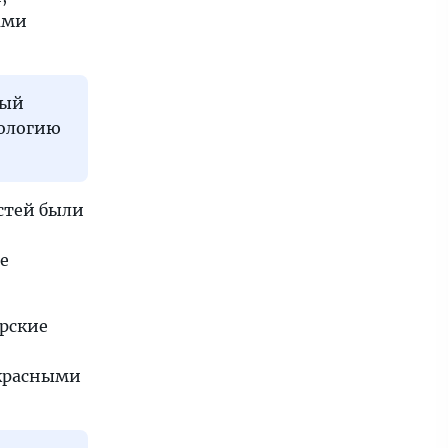
ами
ный
иологию
стей были
е
рские
красными