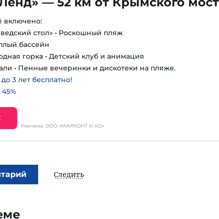
Ленд» — 52 км от Крымского мос
ё включено:
шведский стол» • Роскошный пляж
еплый бассейн
одная горка • Детский клуб и анимация
али • Пенные вечеринки и дискотеки на пляже.
о 3 лет бесплатно!
 45%
Е
Реклама: ООО «МАРКОНТ И КО»
нтарий
Следить
еме