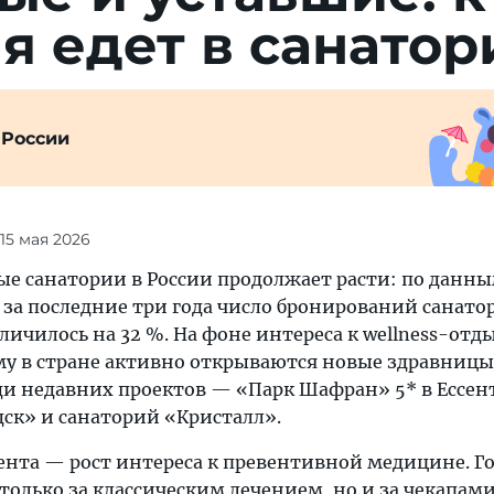
я едет в санатор
 России
 15 мая 2026
ые санатории в России продолжает расти: по данн
 за последние три года число бронирований санато
личилось на 32 %. На фоне интереса к wellness-отд
у в стране активно открываются новые здравницы
ди недавних проектов — «Парк Шафран» 5* в Ессен
ск» и санаторий «Кристалл».
ента — рост интереса к превентивной медицине. Го
олько за классическим лечением, но и за чекапами