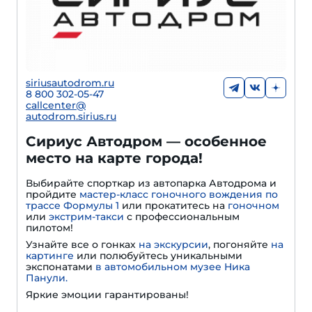
siriusautodrom.ru
8 800 302-05-47
callcenter@
autodrom.sirius.ru
Сириус Автодром — особенное
место на карте города!
Выбирайте спорткар из автопарка Автодрома и
пройдите
мастер-класс гоночного вождения по
трассе Формулы 1
или прокатитесь на
гоночном
или
экстрим-такси
с профессиональным
пилотом!
Узнайте все о гонках
на экскурсии
, погоняйте
на
картинге
или полюбуйтесь уникальными
экспонатами
в автомобильном музее Ника
Панули.
Яркие эмоции гарантированы!