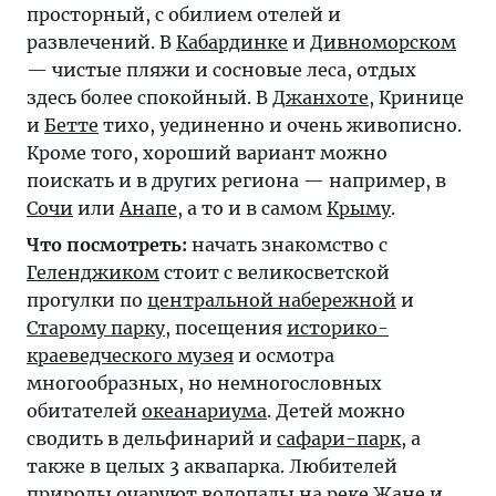
просторный, с обилием отелей и
развлечений. В
Кабардинке
и
Дивноморском
— чистые пляжи и сосновые леса, отдых
здесь более спокойный. В
Джанхоте
, Кринице
и
Бетте
тихо, уединенно и очень живописно.
Кроме того, хороший вариант можно
поискать и в других региона — например, в
Сочи
или
Анапе
, а то и в самом
Крыму
.
Что посмотреть:
начать знакомство с
Геленджиком
стоит с великосветской
прогулки по
центральной набережной
и
Старому парку
, посещения
историко-
краеведческого музея
и осмотра
многообразных, но немногословных
обитателей
океанариума
. Детей можно
сводить в дельфинарий и
сафари-парк
, а
также в целых 3 аквапарка. Любителей
природы очаруют
водопады на реке Жане
и