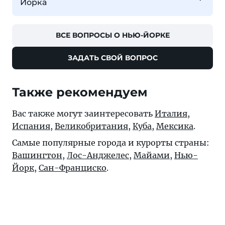
Йорка
ВСЕ ВОПРОСЫ О НЬЮ-ЙОРКЕ
ЗАДАТЬ СВОЙ ВОПРОС
Также рекомендуем
Вас также могут заинтересовать
Италия
,
Испания
,
Великобритания
,
Куба
,
Мексика
.
Самые популярные города и курорты страны:
Вашингтон
,
Лос-Анджелес
,
Майами
,
Нью-
Йорк
,
Сан-Франциско
.