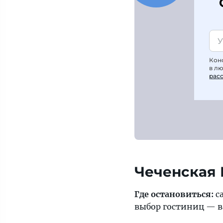
Кон
в л
рас
Чеченская 
Где остановиться:
с
выбор гостиниц — 