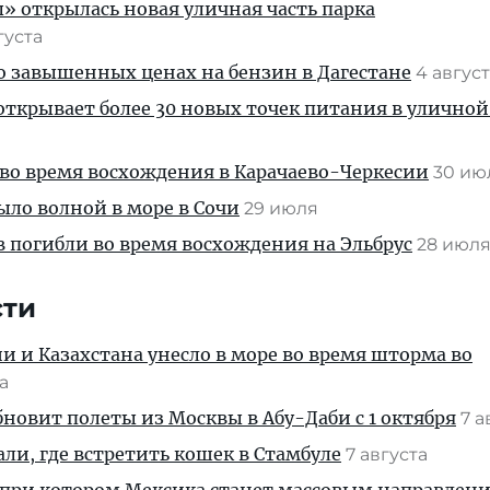
» открылась новая уличная часть парка
густа
 о завышенных ценах на бензин в Дагестане
4 авгус
ткрывает более 30 новых точек питания в уличной
во время восхождения в Карачаево-Черкесии
30 и
ыло волной в море в Сочи
29 июля
 погибли во время восхождения на Эльбрус
28 июл
сти
ии и Казахстана унесло в море во время шторма во
та
новит полеты из Москвы в Абу-Даби с 1 октября
7 а
али, где встретить кошек в Стамбуле
7 августа