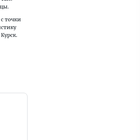
цы.
с точки
истику
Курск.