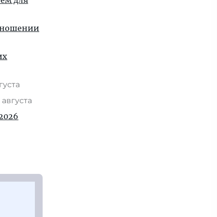
ием для
отношении
их
вгуста
 августа
2026