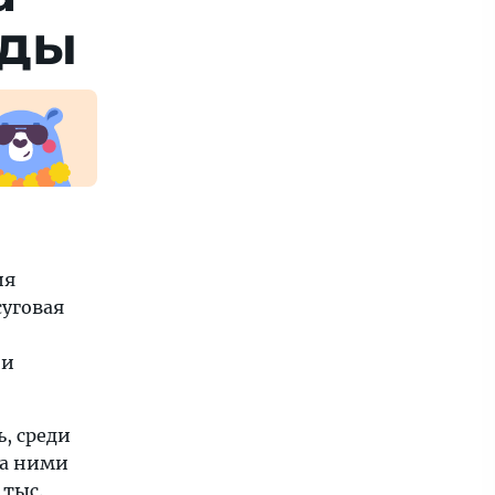
еды
ия
суговая
 и
, среди
за ними
 тыс.