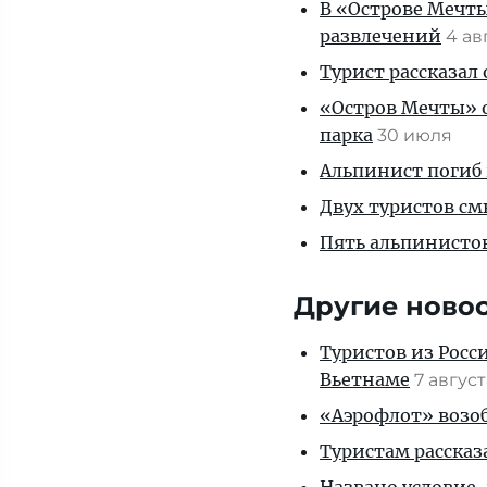
В «Острове Мечты
развлечений
4 ав
Турист рассказал
«Остров Мечты» о
парка
30 июля
Альпинист погиб 
Двух туристов см
Пять альпинистов
Другие ново
Туристов из Росс
Вьетнаме
7 авгус
«Аэрофлот» возоб
Туристам рассказ