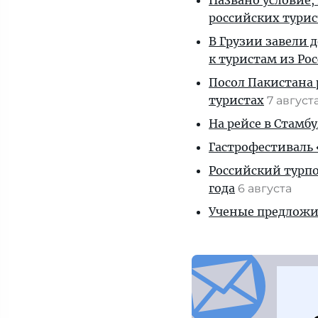
Названо условие,
российских тури
В Грузии завели 
к туристам из Ро
Посол Пакистана 
туристах
7 август
На рейсе в Стамб
Гастрофестиваль «
Российский турпо
года
6 августа
Ученые предложил