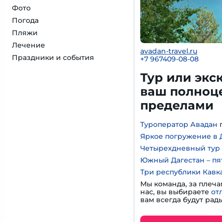
Фото
Погода
Пляжи
Лечение
avadan-travel.ru
Праздники и события
+7 967409-08-08
Тур или экс
ваш полноце
пределами
Туроператор Авадан
Яркое погружение в Д
Четырехдневный тур 
Южный Дагестан – пя
Три республики Кавк
Мы команда, за плеча
нас, вы выбираете
от
вам всегда будут рады