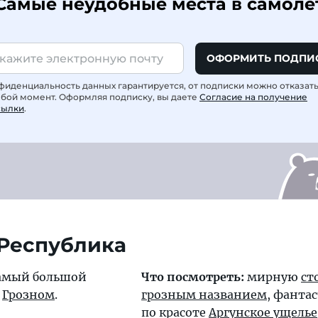
Самые неудобные места в самоле
ОФОРМИТЬ ПОДПИ
фиденциальность данных гарантируется, от подписки можно отказат
юбой момент. Оформляя подписку, вы даете
Согласие на получение
сылки
.
Республика
амый большой
Что посмотреть:
мирную
ст
в
Грозном
.
грозным названием
, фанта
по красоте
Аргунское ущелье