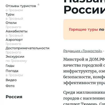
4
России
Отзывы
туристов
о Грозном
Туры
в Грозный
Отели
Грозного
Горящие туры
по
Авиабилеты
в Грозный
Аэропорт
Грозного
Достопримеча­тельности
Редакция «Тонкостей»
•
Грозного
Экскурсии
Минстрой и ДОМ.РФ 
по Грозному
качества городской 
Гиды
Погода
инфраструктура, оз
в Грозном
безопасности, комф
Видео
эффективности упр
Фото
Среди миллионников
Россия
городов с населени
следуют Тюмень, Соч