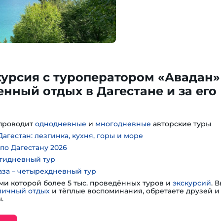
курсия с туроператором «Авадан» 
нный отдых в Дагестане и за его
проводит
однодневные
и
многодневные
авторские туры
агестан: лезгинка, кухня, горы и море
по Дагестану 2026
тидневный тур
аза – четырехдневный тур
ми которой более 5 тыс. проведённых туров и
экскурсий
. 
личный отдых
и тёплые воспоминания, обретаете друзей и 
.