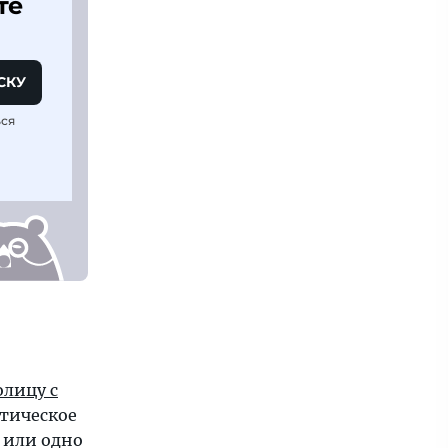
те
СКУ
ься
олицу с
стическое
или одно