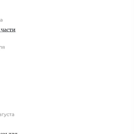
та
 части
юля
я
вгуста