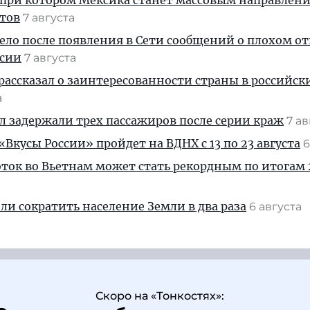
 при котором Мексика станет массовым направлен
стов
7 августа
дело после появления в Сети сообщений о плохом 
ссии
7 августа
рассказал о заинтересованности страны в российск
а
ул задержали трех пассажиров после серии краж
7 а
Вкусы России» пройдет на ВДНХ с 13 по 23 августа
6
ток во Вьетнам может стать рекордным по итогам 
и сократить население Земли в два раза
6 августа
Скоро на «Тонкостях»: