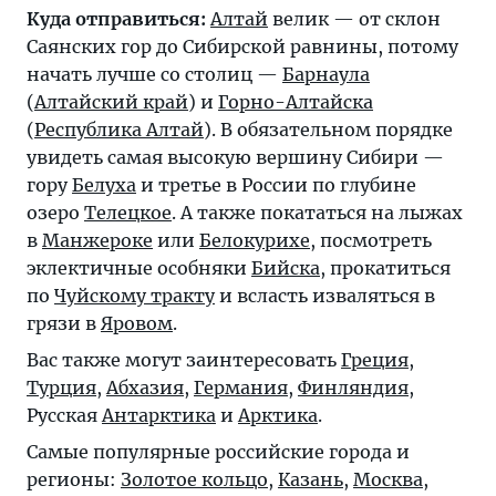
Куда отправиться:
Алтай
велик — от склон
Саянских гор до Сибирской равнины, потому
начать лучше со столиц —
Барнаула
(
Алтайский край
) и
Горно-Алтайска
(
Республика Алтай
). В обязательном порядке
увидеть самая высокую вершину Сибири —
гору
Белуха
и третье в России по глубине
озеро
Телецкое
. А также покататься на лыжах
в
Манжероке
или
Белокурихе
, посмотреть
эклектичные особняки
Бийска
, прокатиться
по
Чуйскому тракту
и всласть изваляться в
грязи в
Яровом
.
Вас также могут заинтересовать
Греция
,
Турция
,
Абхазия
,
Германия
,
Финляндия
,
Русская
Антарктика
и
Арктика
.
Самые популярные российские города и
регионы:
Золотое кольцо
,
Казань
,
Москва
,