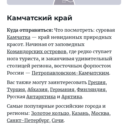
Камчатский край
Куда отправиться:
Что посмотреть: суровая
Камчатка
— край невиданных природных
красот. Начиная от заповедных
Командорских островов
, где редко ступает
нога туриста, и заканчивая удивительный
столицей региона, восточным форпостом
России —
Петропавловском-Камчатским
.
Вас также могут заинтересовать
Греция
,
Турция
,
Абхазия
,
Германия
,
Финляндия
,
Русская
Антарктика
и
Арктика
.
Самые популярные российские города и
регионы:
Золотое кольцо
,
Казань
,
Москва
,
Санкт-Петербург
,
Сочи
.