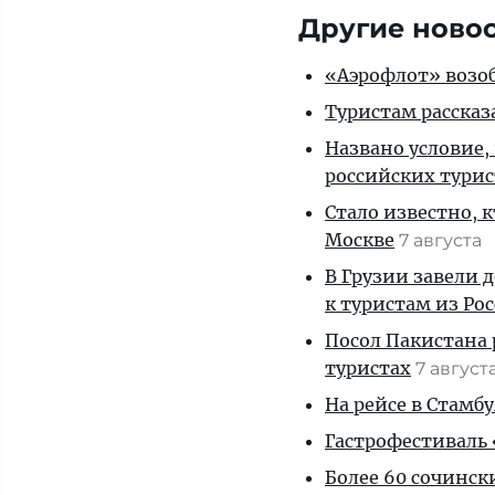
Другие ново
«Аэрофлот» возоб
Туристам рассказ
Названо условие,
российских тури
Стало известно, 
Москве
7 августа
В Грузии завели 
к туристам из Ро
Посол Пакистана 
туристах
7 август
На рейсе в Стамб
Гастрофестиваль «
Более 60 сочинск