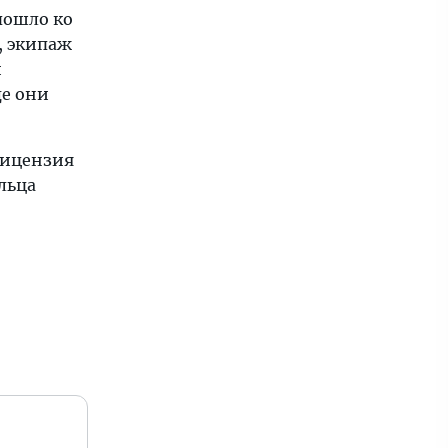
пошло ко
, экипаж
и
де они
 лицензия
льца