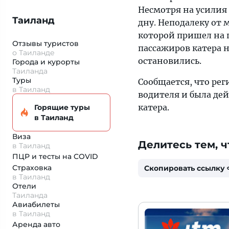
Несмотря на усилия
Таиланд
дну. Неподалеку от 
которой пришел на 
Отзывы туристов
пассажиров катера н
о Таиланде
остановились.
Города и курорты
Таиланда
Туры
Сообщается, что рег
в Таиланд
водителя и была дей
катера.
Горящие туры
в Таиланд
Виза
Делитесь тем, ч
в Таиланд
ПЦР и тесты на COVID
Страховка
Скопировать ссылку
в Таиланд
Отели
Таиланда
Авиабилеты
в Таиланд
Аренда авто