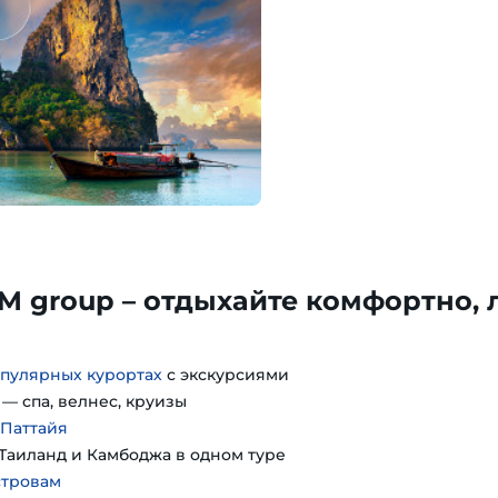
TM group – отдыхайте комфортно, 
пулярных курортах
с экскурсиями
— спа, велнес, круизы
 Паттайя
Таиланд и Камбоджа в одном туре
стровам