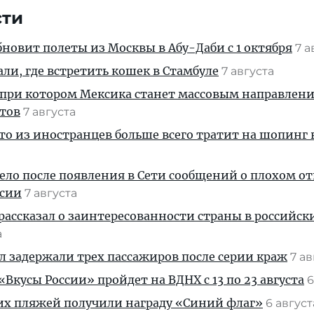
сти
новит полеты из Москвы в Абу-Даби с 1 октября
7 а
али, где встретить кошек в Стамбуле
7 августа
 при котором Мексика станет массовым направлен
стов
7 августа
кто из иностранцев больше всего тратит на шопинг 
дело после появления в Сети сообщений о плохом 
ссии
7 августа
рассказал о заинтересованности страны в российск
а
ул задержали трех пассажиров после серии краж
7 а
Вкусы России» пройдет на ВДНХ с 13 по 23 августа
6
их пляжей получили награду «Синий флаг»
6 авгус