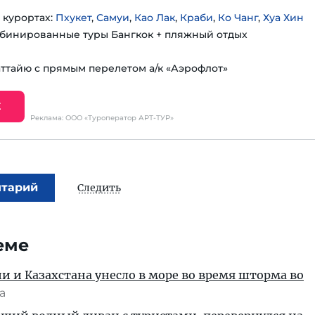
 курортах:
Пхукет
,
Самуи
,
Као Лак
,
Краби
,
Ко Чанг
,
Хуа Хин
бинированные туры Бангкок + пляжный отдых
аттайю с прямым перелетом а/к «Аэрофлот»
Е
Реклама: ООО «Туроператор АРТ-ТУР»
нтарий
Следить
еме
ии и Казахстана унесло в море во время шторма во
та