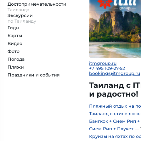
Достопримеча­тельности
Таиланда
Экскурсии
по Таиланду
Гиды
Карты
Видео
Фото
Погода
itmgroup.ru
Пляжи
+7 495 109-27-52
booking@itmgroup.ru
Праздники и события
Таиланд с I
и радостно!
Пляжный отдых на по
Таиланд в стиле люкс
Бангкок + Сием Рип +
Сием Рип + Пхукет
— 
Круизы на яхтах по о