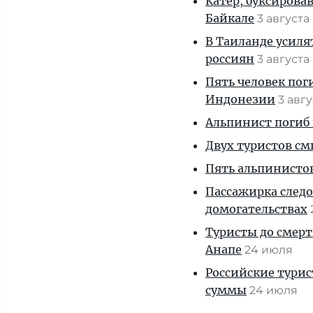
Катер, буксирова
Байкале
3 августа
В Таиланде усиля
россиян
3 августа
Пять человек пог
Индонезии
3 авг
Альпинист погиб 
Двух туристов см
Пять альпинистов
Пассажирка следо
домогательствах
Туристы до смерт
Анапе
24 июля
Российские тури
суммы
24 июля