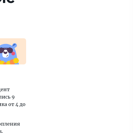
дент
лись 9
ка от 4 до
топления
s.