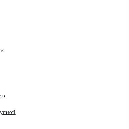
юля
я
 в
рупной