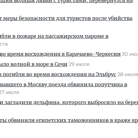
вший водный диван с туристами, перевернулся на
т меры безопасности для туристов после убийства
ибли в пожаре на пассажирском пароме в
уста
во время восхождения в Карачаево-Черкесии
30 и
ыло волной в море в Сочи
29 июля
 погибли во время восхождения на Эльбрус
28 июл
вавшего в Москву поезда обвинила попутчика в
27 июля
и загладили дельфина, которого выбросило на берег
сты обвинили египетских таможенников в краже к