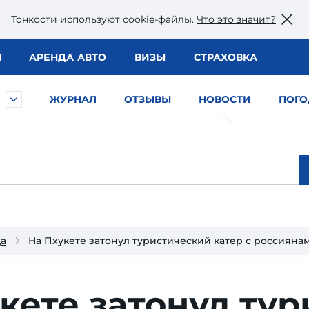
Тонкости используют сookie-файлы.
Что это значит?
Ы
АРЕНДА АВТО
ВИЗЫ
СТРАХОВКА
ЖУРНАЛ
ОТЗЫВЫ
НОВОСТИ
ПОГО
да
На Пхукете затонул туристический катер с россияна
кете зато­нул тур