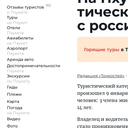
182
тическ
Отзывы
туристов
о Пхукете
Туры
с росс
на Пхукет
Отели
Пхукета
Авиабилеты
на Пхукет
Аэропорт
Горящие туры
в 
Пхукета
Аренда авто
Достопримеча­тельности
Пхукета
Редакция «Тонкостей»
•
Экскурсии
по Пхукету
Туристический катер
Гиды
произошел 9 января 
Пляжи
человек: 3 члена эки
Карта
14 лет.
Погода
на Пхукете
Видео
Владелец и водитель
Фото
стало проникновение