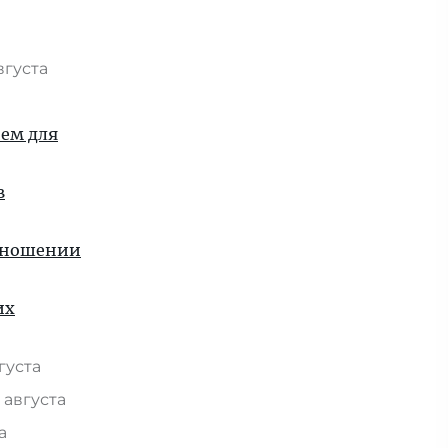
вгуста
ием для
в
отношении
их
вгуста
 августа
та