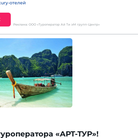
ury-отелей
Е
Реклама: ООО «Туроператор Ай Ти эМ групп-Центр»
туроператора «АРТ-ТУР»!