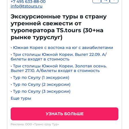
+7 495 633-88-00
info@tstours.ru
Экскурсионные туры в страну
утренней свежести от
туроператора TS.tours (30+на
рынке туруслуг)
•
Южная Корея с востока на юг с авиабилетами
•
Три столицы Южной Кореи. Вылет 22.09. А/
билеты входят в стоимость
•
Три столицы Южной Кореи. Золотая осень.
Вылет 27.10. А/билеты входят в стоимость
•
Тур по Сеулу (1 экскурсия)
•
Тур по Сеулу (2 экскурсии)
•
Тур по Сеулу (3 экскурсии)
Еще туры
УЗНАТЬ БОЛЬШЕ
Реклама: ООО «Транс-Шоу Тур»