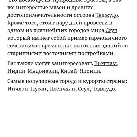
же интересные музеи и древние
достопримечательности острова
Чеджудо
.
Кроме того, стоит пару дней провести в
одном из крупнейших городов мира
Сеул
,
который являет собой пример гармоничного
сочетания современных высотных зданий со
старинными восточными постройками.
Вас также могут заинтересовать
Вьетнам
,
Индия
,
Индонезия
,
Китай
,
Япония
.
Самые популярные города и курорты страны:
Инчхон
,
Пусан
,
Пхёнчхан
,
Сеул
,
Чеджудо
.