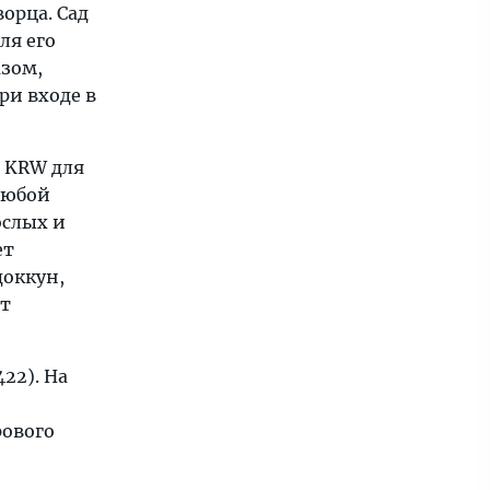
орца. Сад
ля его
зом,
ри входе в
0 KRW для
любой
ослых и
ет
доккун,
ет
22). На
рового