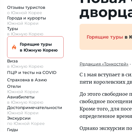
дворц
Отзывы туристов
о Южной Корее
Города и курорты
Южной Кореи
Туры
в Южную Корею
Горящие туры
в 
Горящие туры
в Южную Корею
Виза
Редакция «Тонкостей»
•
в Южную Корею
ПЦР и тесты на COVID
С 1 мая вступает в 
Страховка
в Азию
пяти королевских д
Отели
Южной Кореи
До этого свободное 
Авиабилеты
свободное посещени
в Южную Корею
Достопримеча­тельности
Кроме того, для пос
Южной Кореи
определенное время
Экскурсии
по Южной Корее
Однако экскурсии по
Гиды