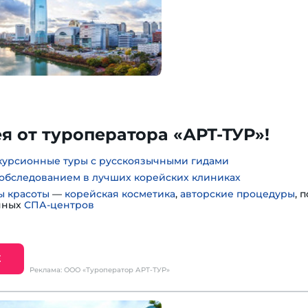
 от туроператора «АРТ-ТУР»!
курсионные туры с русскоязычными гидами
обследованием в лучших корейских клиниках
ы красоты
—
корейская косметика
,
авторские процедуры
, 
нных
СПА-центров
Е
Реклама: ООО «Туроператор АРТ-ТУР»