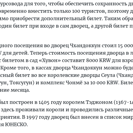
рсовода для того, чтобы обеспечить сохранность дв
временно вместить только 100 туристов, поэтому д
мо приобрести дополнительный билет. Таким обра
один билет при входе в сам дворец, а другой билет п
дного посещения во дворец Чхандоккун стоил 15 00
 для детей. Теперь стоимость посещения дворца в 
с билетом в сад «Хувон» составит 8000 KRW для взр
 Кроме того, в кассах дворца Чхандоккун можно буд
сный билет во все королевские дворцы Сеула (Чхан
ун, Токсугун) и комплекс Чонмё за 10 000 KRW. Бил
ние месяца.
ыл построен в 1405 году королем Тэджоном (1367-14
 здесь проживали короли и проводились различные
иятия. В 1997 году дворец был внесен в список ми
ия ЮНЕСКО.