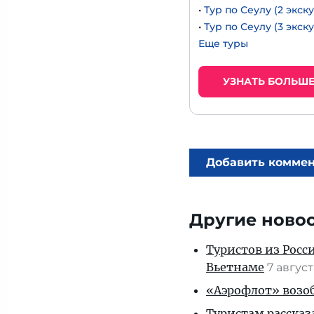
•
Тур по Сеулу (2 экск
•
Тур по Сеулу (3 экск
Еще туры
УЗНАТЬ БОЛЬШ
Добавить комме
Другие ново
Туристов из Росс
Вьетнаме
7 авгус
«Аэрофлот» возоб
Туристам рассказ