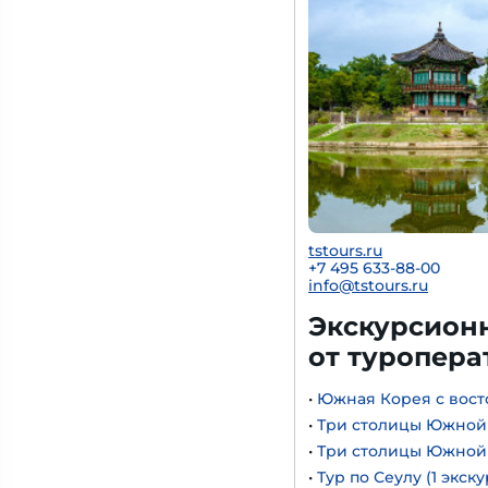
tstours.ru
+7 495 633-88-00
info@tstours.ru
Экскурсионн
от туроперат
•
Южная Корея с вост
•
Три столицы Южной К
•
Три столицы Южной К
•
Тур по Сеулу (1 экск