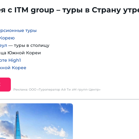
 с ITM group – туры в Страну ут
урсионные туры
 Корею
еул
— туры в столицу
ица Южной Кореи
рте High1
жной Корее
Е
Реклама: ООО «Туроператор Ай Ти эМ групп-Центр»