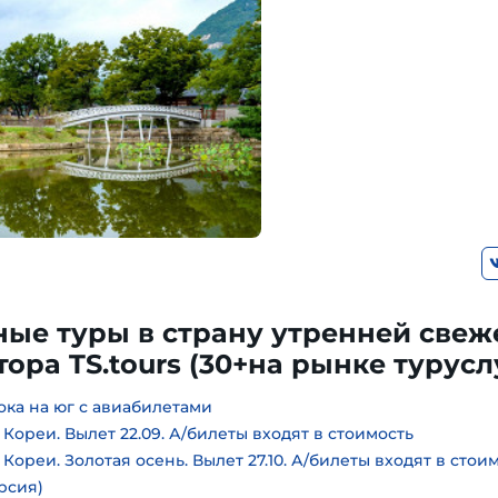
ые туры в страну утренней свеж
ора TS.tours (30+на рынке турусл
ока на юг с авиабилетами
ореи. Вылет 22.09. А/билеты входят в стоимость
ореи. Золотая осень. Вылет 27.10. А/билеты входят в стои
урсия)