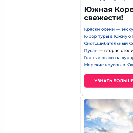
Южная Корея
свежести!
Краски осени — экск
K-pop туры в Южную
Сногсшибательный С
Пусан
— вторая стол
Горные лыжи на куро
Морские круизы в Ю
УЗНАТЬ БОЛЬШ