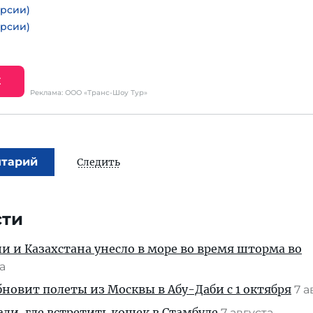
урсии)
урсии)
Е
Реклама: ООО «Транс-Шоу Тур»
нтарий
Следить
сти
ии и Казахстана унесло в море во время шторма во
та
новит полеты из Москвы в Абу-Даби с 1 октября
7 а
али, где встретить кошек в Стамбуле
7 августа