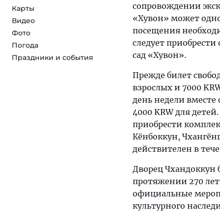
сопровождении экску
Карты
«Хувон» может одно
Видео
посещения необходи
Фото
следует приобрести 
Погода
сад «Хувон».
Праздники и события
Прежде билет свобо
взрослых и 7000 KRW
день недели вместе 
4000 KRW для детей.
приобрести комплек
Кёнбоккун, Чхангёнг
действителен в тече
Дворец Чхандоккун б
протяжении 270 лет
официальные меропр
культурного наслед