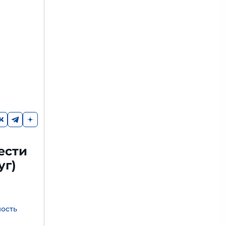
ести
уг)
мость