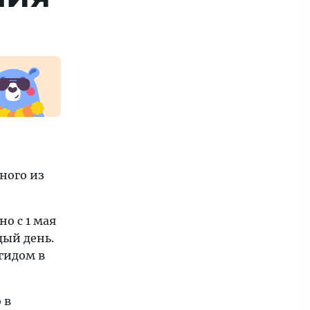
дного из
но с 1 мая
дый день.
 гидом в
 в