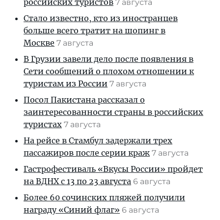
российских туристов
7 августа
Стало известно, кто из иностранцев
больше всего тратит на шопинг в
Москве
7 августа
В Грузии завели дело после появления в
Сети сообщений о плохом отношении к
туристам из России
7 августа
Посол Пакистана рассказал о
заинтересованности страны в российских
туристах
7 августа
На рейсе в Стамбул задержали трех
пассажиров после серии краж
7 августа
Гастрофестиваль «Вкусы России» пройдет
на ВДНХ с 13 по 23 августа
6 августа
Более 60 сочинских пляжей получили
награду «Синий флаг»
6 августа