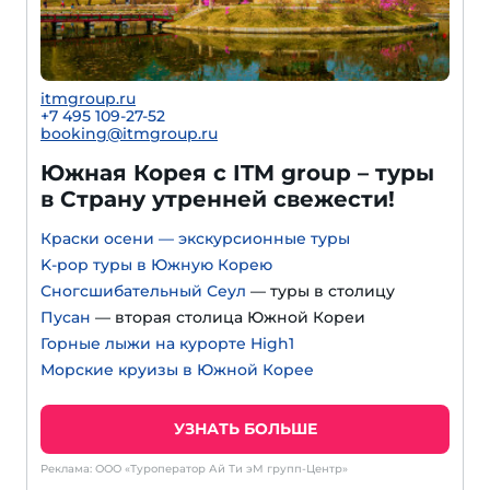
itmgroup.ru
+7 495 109-27-52
booking@itmgroup.ru
Южная Корея с ITM group – туры
в Страну утренней свежести!
Краски осени — экскурсионные туры
K-pop туры в Южную Корею
Сногсшибательный Сеул
— туры в столицу
Пусан
— вторая столица Южной Кореи
Горные лыжи на курорте High1
Морские круизы в Южной Корее
УЗНАТЬ БОЛЬШЕ
Реклама: ООО «Туроператор Ай Ти эМ групп-Центр»