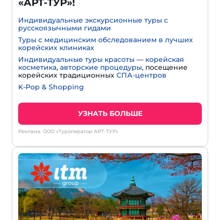
«АРТ-ТУР»!
Индивидуальные экскурсионные туры с
русскоязычными гидами
Туры с медицинским обследованием в лучших
корейских клиниках
Индивидуальные туры красоты
—
корейская
косметика
,
авторские процедуры
, посещение
корейских традиционных
СПА-центров
K-Pop & Shopping
УЗНАТЬ БОЛЬШЕ
Реклама: ООО «Туроператор АРТ-ТУР»