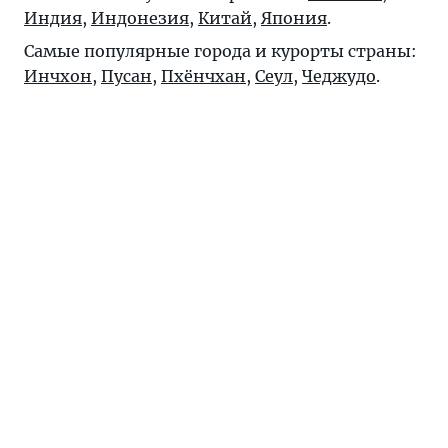
Индия
,
Индонезия
,
Китай
,
Япония
.
Самые популярные города и курорты страны:
Инчхон
,
Пусан
,
Пхёнчхан
,
Сеул
,
Чеджудо
.