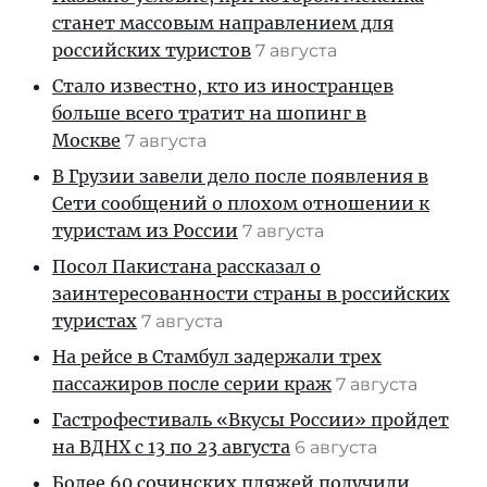
станет массовым направлением для
российских туристов
7 августа
Стало известно, кто из иностранцев
больше всего тратит на шопинг в
Москве
7 августа
В Грузии завели дело после появления в
Сети сообщений о плохом отношении к
туристам из России
7 августа
Посол Пакистана рассказал о
заинтересованности страны в российских
туристах
7 августа
На рейсе в Стамбул задержали трех
пассажиров после серии краж
7 августа
Гастрофестиваль «Вкусы России» пройдет
на ВДНХ с 13 по 23 августа
6 августа
Более 60 сочинских пляжей получили