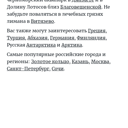
Долину Лотосов близ
Благовещенской
. Не
забудьте поваляться в лечебных грязях
лимана в
Витязево
.
Вас также могут заинтересовать
Греция
,
Турция
,
Абхазия
,
Германия
,
Финляндия
,
Русская
Антарктика
и
Арктика
.
Самые популярные российские города и
регионы:
Золотое кольцо
,
Казань
,
Москва
,
Санкт-Петербург
,
Сочи
.