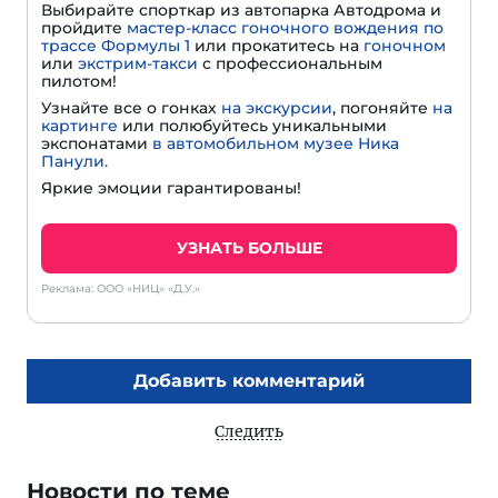
Выбирайте спорткар из автопарка Автодрома и
пройдите
мастер-класс гоночного вождения по
трассе Формулы 1
или прокатитесь на
гоночном
или
экстрим-такси
с профессиональным
пилотом!
Узнайте все о гонках
на экскурсии
, погоняйте
на
картинге
или полюбуйтесь уникальными
экспонатами
в автомобильном музее Ника
Панули.
Яркие эмоции гарантированы!
УЗНАТЬ БОЛЬШЕ
Реклама: ООО «НИЦ» «Д.У.»
Добавить комментарий
Следить
Новости по теме