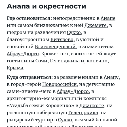
Анапа и окрестности
Где остановиться:
непосредственно в
Анапе
или самом близлежащем к ней
Джемете
, в
щедром на развлечения
Сукко
, в
благоустроенном
Витязево
, в уютной и
спокойной
Благовещенской
, в знаменитом
Абрау-Дюрсо
. Кроме того, своих гостей ждут
гостиницы Сочи
,
Геленджика
и, конечно,
Крыма
.
Куда отправиться:
за развлечениями в
Анапу
,
в город-герой
Новороссийск
, на дегустацию
сами-знаете-чего в
Абрау-Дюрсо
, в
архитектурно-мемориальный комплекс
«Усадьба семьи Короленко» в
Джанхоте
, на
роскошную набережную
Геленджика
, на
рыцарский турнир в
Сукко
, в самый большой
черноморский аквапарк в
Джемете
и в