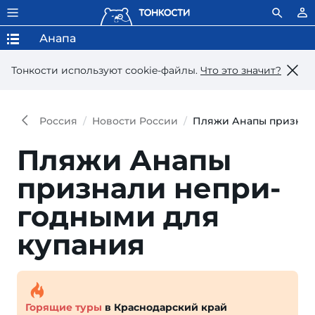
Анапа
Тонкости используют сookie-файлы.
Что это значит?
Россия
Новости России
Пляжи Анапы признал
Пляжи Анапы
приз­на­ли не­при­
год­ны­ми для
купания
Горящие туры
в Краснодарский край