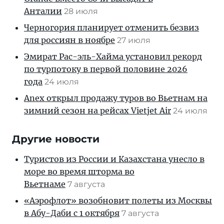
Анталии
28 июля
Черногория планирует отменить безвиз
для россиян в ноябре
27 июля
Эмират Рас-эль-Хайма установил рекорд
по турпотоку в первой половине 2026
года
24 июля
Anex открыл продажу туров во Вьетнам на
зимний сезон на рейсах Vietjet Air
24 июля
Другие новости
Туристов из России и Казахстана унесло в
море во время шторма во
Вьетнаме
7 августа
«Аэрофлот» возобновит полеты из Москвы
в Абу-Даби с 1 октября
7 августа