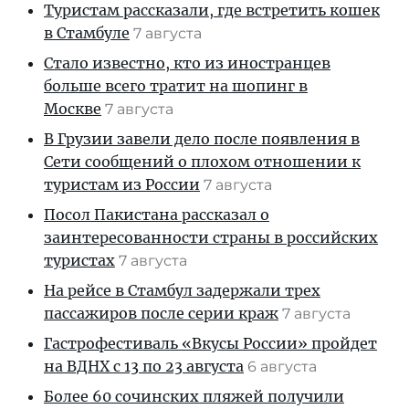
Туристам рассказали, где встретить кошек
в Стамбуле
7 августа
Стало известно, кто из иностранцев
больше всего тратит на шопинг в
Москве
7 августа
В Грузии завели дело после появления в
Сети сообщений о плохом отношении к
туристам из России
7 августа
Посол Пакистана рассказал о
заинтересованности страны в российских
туристах
7 августа
На рейсе в Стамбул задержали трех
пассажиров после серии краж
7 августа
Гастрофестиваль «Вкусы России» пройдет
на ВДНХ с 13 по 23 августа
6 августа
Более 60 сочинских пляжей получили