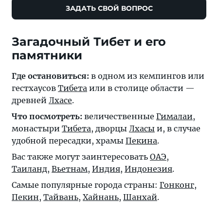
ЗАДАТЬ СВОЙ ВОПРОС
Загадочный Тибет и его
памятники
Где остановиться:
в одном из кемпингов или
гестхаусов
Тибета
или в столице области —
древней
Лхасе
.
Что посмотреть:
величественные
Гималаи
,
монастыри
Тибета
, дворцы
Лхасы
и, в случае
удобной пересадки, храмы
Пекина
.
Вас также могут заинтересовать
ОАЭ
,
Таиланд
,
Вьетнам
,
Индия
,
Индонезия
.
Самые популярные города страны:
Гонконг
,
Пекин
,
Тайвань
,
Хайнань
,
Шанхай
.