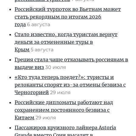
Российский турпоток во Вьетнам может
стать рекордным по итогам 2026
года
6 августа
Стало известно, когда туристам вернут
деньги за отмененные туры в
Крым
5 августа
Греция стала чаще отказывать россиянам в
выдаче виз
30 июля
«Кто туда теперь поедет?»: туристы и
релоканты спорят из-за отмены безвиза с
Черногорией
29 июля
Российские дипломаты работают над
сохранением постоянного безвиза с
Китаем
29 июля
Пассажиров круизного лайнера Astoria
Grande вместо Сочи высадят в