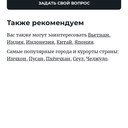
ЗАДАТЬ СВОЙ ВОПРОС
Также рекомендуем
Вас также могут заинтересовать
Вьетнам
,
Индия
,
Индонезия
,
Китай
,
Япония
.
Самые популярные города и курорты страны:
Инчхон
,
Пусан
,
Пхёнчхан
,
Сеул
,
Чеджудо
.