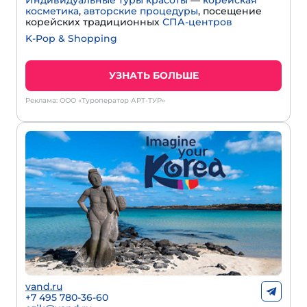
Индивидуальные туры красоты
—
корейская
косметика
,
авторские процедуры
, посещение
корейских традиционных
СПА-центров
K-Pop & Shopping
УЗНАТЬ БОЛЬШЕ
Реклама: ООО «Туроператор АРТ-ТУР»
vand.ru
+7 495 780-36-60