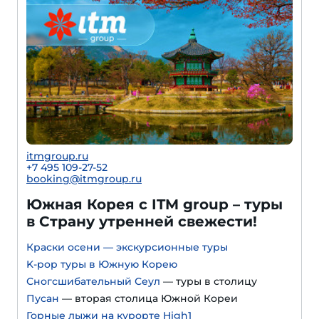
itmgroup.ru
+7 495 109-27-52
booking@itmgroup.ru
Южная Корея с ITM group – туры
в Страну утренней свежести!
Краски осени — экскурсионные туры
K-pop туры в Южную Корею
Сногсшибательный Сеул
— туры в столицу
Пусан
— вторая столица Южной Кореи
Горные лыжи на курорте High1