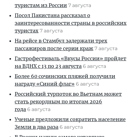
туристам из России
7 августа
Посол Пакистана рассказал о
заинтересованности страны в российских
туристах
7 августа
На рейсе в Стамбул задержали трех
пассажиров после серии краж
7 августа
Гастрофестиваль «Вкусы России» пройдет
на ВДНХ с 13 по 23 августа
6 августа
Более 60 сочинских пляжей получили
награду «Синий флаг»
6 августа
Российский турпоток во Вьетнам может
стать рекордным по итогам 2026
года
6 августа
Ученые предложили сократить население
Земли в два раза
6 августа