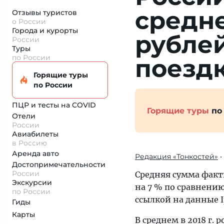
средне
Отзывы туристов
о России
Города и курорты
рубле
России
Туры
по России
поезд
Горящие туры
по России
ПЦР и тесты на COVID
Горящие туры
по
Отели
России
Авиабилеты
в Россию
Аренда авто
Редакция «Тонкостей»
•
Достопримеча­тельности
России
Средняя сумма факти
Экскурсии
на 7 % по сравнению
по России
ссылкой на данные I
Гиды
Карты
В среднем в 2018 г. 