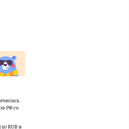
личилась
ов РФ со
230 RUB в