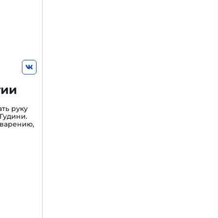
гии
ть руку
Гудини.
варению,