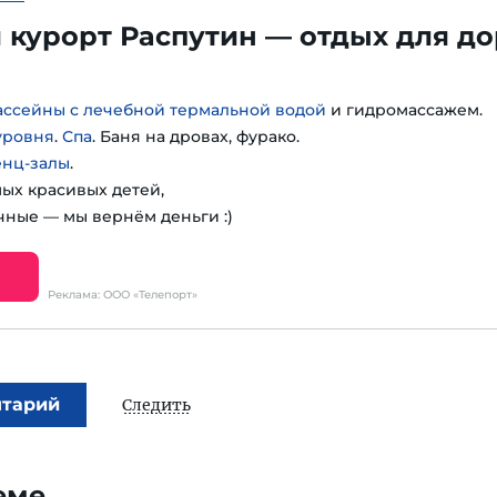
курорт Распутин — отдых для до
ассейны с лечебной термальной водой
и гидромассажем.
уровня
.
Спа
. Баня на дровах, фурако.
енц-залы
.
мых красивых детей,
чные — мы вернём деньги :)
Реклама: ООО «Телепорт»
нтарий
Следить
еме