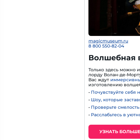
magicmuseum.ru
8 800 550-82-04
Волшебная 
Только здесь можно 
лорду Волан-де-Морту
Вас ждут
иммерсивны
изготовлению волшеб
•
Почувствуйте себя 
•
Шоу, которые застав
•
Проверьте смелость 
•
Расслабьтесь в уют
УЗНАТЬ БОЛЬШ