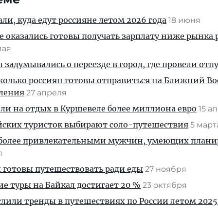
ли, куда едут россияне летом 2026 года
18 июня
 оказались готовы получать зарплату ниже рынка 
мая
 задумывались о переезде в город, где провели отп
сколько россиян готовы отправиться на Ближний Во
ления
27 апреля
ли на отдых в Куршевеле более миллиона евро
15 а
ийских туристок выбирают соло-путешествия
5 мар
более привлекательными мужчин, умеющих плани
я
 готовы путешествовать ради еды
27 ноября
ие туры на Байкал достигает 20 %
23 октября
лили тренды в путешествиях по России летом 2025