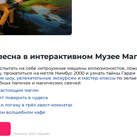
весна в интерактивном Музее Ма
испытать на себе хитроумные машины иллюзионистов, пожа
, прокатиться на метле Нимбус 2000 и узнать тайны Гарри 
е шоу
,
увлекательные экскурсии
и
мастер-классы
по зелье
ных палочек и магических свечей
настоящим магом
ят поверить в чудеса
и логику в трёх квест-комнатах
ном волшебном кафе
Е
Реклама: ООО «Музей»