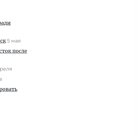
ради
уск
5 мая
сток после
преля
та
ровать