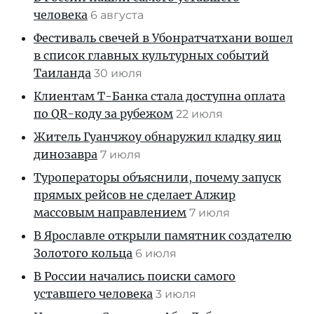
человека
6 августа
Фестиваль свечей в Убонратчатхани вошел
в список главных культурных событий
Таиланда
30 июля
Клиентам T-Банка стала доступна оплата
по QR-коду за рубежом
22 июля
Житель Гуанчжоу обнаружил кладку яиц
динозавра
7 июля
Туроператоры объяснили, почему запуск
прямых рейсов не сделает Алжир
массовым направлением
7 июля
В Ярославле открыли памятник создателю
Золотого кольца
6 июля
В России начались поиски самого
уставшего человека
3 июля