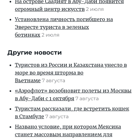
На острове Саадият в Абу-Даби появится
огромный центр искусств
2 июля
Установлена личность погибшего на
Эвересте туриста в зеленых
ботинках
2 июля
Другие новости
Туристов из России и Казахстана унесло в
море во время шторма во
Вьетнаме
7 августа
«Аэрофлот» возобновит полеты из Москвы
в Абу-Даби с 1 октября
7 августа
Туристам рассказали, где встретить кошек
в Стамбуле
7 августа
Названо условие, при котором Мексика
станет массовым направлением для