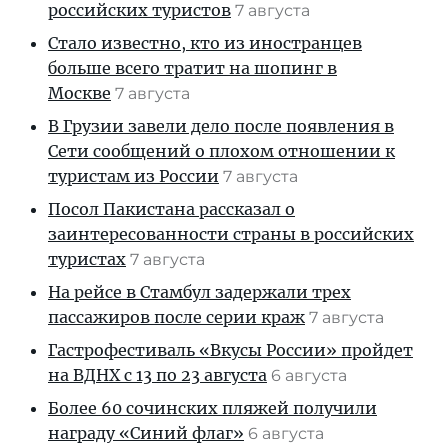
российских туристов
7 августа
Стало известно, кто из иностранцев
больше всего тратит на шопинг в
Москве
7 августа
В Грузии завели дело после появления в
Сети сообщений о плохом отношении к
туристам из России
7 августа
Посол Пакистана рассказал о
заинтересованности страны в российских
туристах
7 августа
На рейсе в Стамбул задержали трех
пассажиров после серии краж
7 августа
Гастрофестиваль «Вкусы России» пройдет
на ВДНХ с 13 по 23 августа
6 августа
Более 60 сочинских пляжей получили
награду «Синий флаг»
6 августа