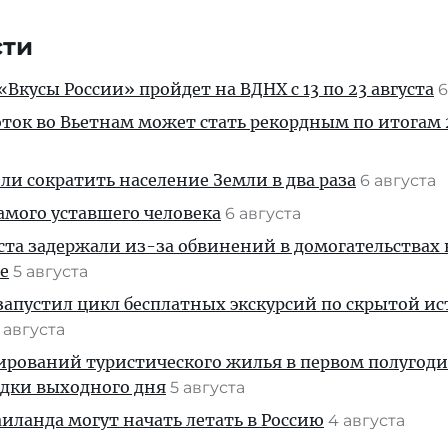
сти
Вкусы России» пройдет на ВДНХ с 13 по 23 августа
6
ток во Вьетнам может стать рекордным по итогам 
и сократить население Земли в два раза
6 августа
амого уставшего человека
6 августа
ста задержали из-за обвинений в домогательствах
е
5 августа
апустил цикл бесплатных экскурсий по скрытой и
 августа
ирований туристического жилья в первом полугод
здки выходного дня
5 августа
ланда могут начать летать в Россию
4 августа