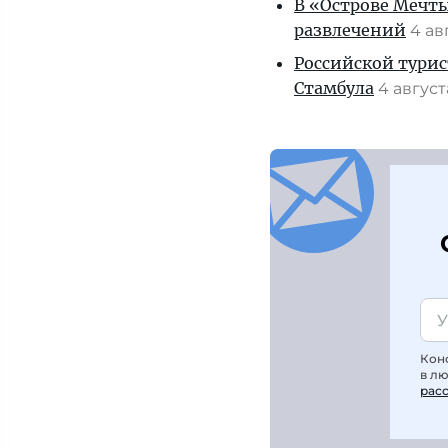
В «Острове Мечты
развлечений
4 ав
Российской турис
Стамбула
4 авгус
Кон
в л
рас