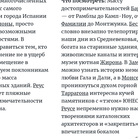
 многочисленных
Что посмотреть:
Массу
с самого
достопримечательностей
Ба
и города Испании
— от Рамблы до Камп-Ноу, 
лоны
, просто
Фамилии
до Монтжуика.
Бес
севозможными
словно внезапно телепортир
стями. В
наши дни из Средневековья,
равиться тем, кто
богата на старинные здания
нение не в ущерб
живописные каналы и инте
змещение в
музеи уютная
Жирона
. В
Зам
уем поклонникам
можно узнать историю нем
 масса
любви Гала и Дали, а в
Монсе
ных зданий.
Реус
проникнуться духом горной
ает пляжные
Таррагона
интересна кучей
римечательности
памятников с «тэгом» ЮНЕСК
на.
Реусе
непременно нужно нас
творениями каталонских
архитекторов и «закрепить
впечатления бокалом