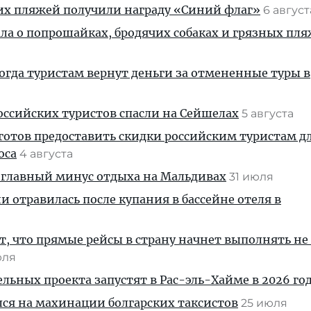
их пляжей получили награду «Синий флаг»
6 авгус
ала о попрошайках, бродячих собаках и грязных пля
когда туристам вернут деньги за отмененные туры в
ссийских туристов спасли на Сейшелах
5 августа
готов предоставить скидки российским туристам д
оса
4 августа
 главный минус отдыха на Мальдивах
31 июля
и отравилась после купания в бассейне отеля в
, что прямые рейсы в страну начнет выполнять не
юля
льных проекта запустят в Рас-эль-Хайме в 2026 го
ся на махинации болгарских таксистов
25 июля