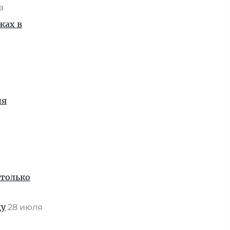
та
жах в
ля
 только
ду
28 июля