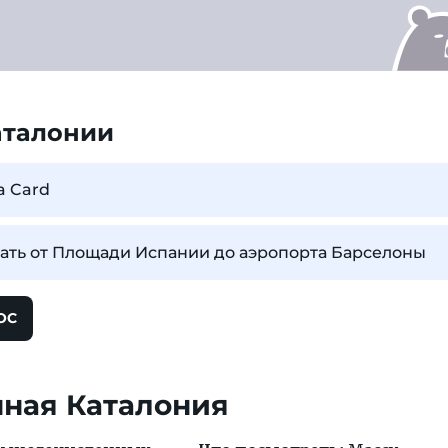
аталонии
a Card
хать от Площади Испании до аэропорта Барселоны
ОС
ная Каталония