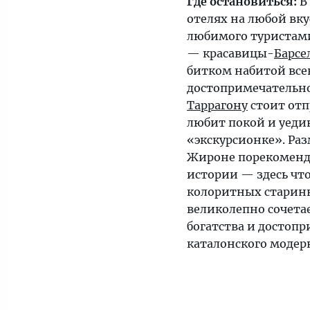
Где остановиться:
В
отелях на любой вку
любимого туристам
— красавицы-
Барсе
битком набитой в
достопримечательно
Таррагону
стоит отп
любит покой и уеди
«экскурсионке». Ра
Жироне порекоменд
истории — здесь что
колоритных старин
великолепно сочет
богатства и достоп
каталонского модер