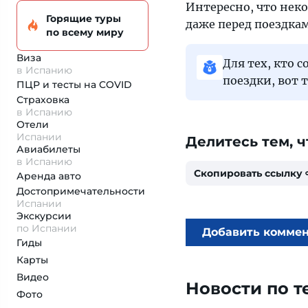
Интересно, что нек
Горящие туры
даже перед поездка
по всему миру
Виза
Для тех, кто 
в Испанию
поездки, вот 
ПЦР и тесты на COVID
Страховка
в Испанию
Отели
Испании
Делитесь тем, ч
Авиабилеты
в Испанию
Скопировать ссылку
Аренда авто
Достопримеча­тельности
Испании
Экскурсии
по Испании
Добавить комме
Гиды
Карты
Видео
Новости по т
Фото