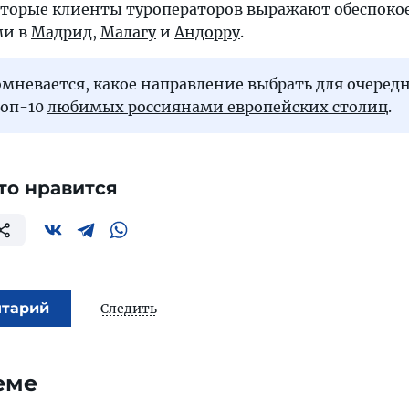
оторые клиенты туроператоров выражают обеспоко
ми в
Мадрид
,
Малагу
и
Андорру
.
сомневается, какое направление выбрать для очеред
топ-10
любимых россиянами европейских столиц
.
то нравится
нтарий
Следить
еме