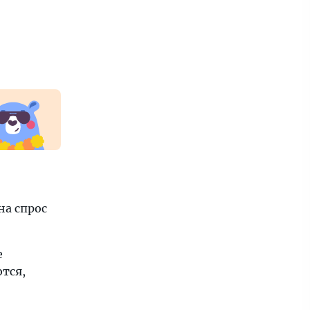
на спрос
е
тся,