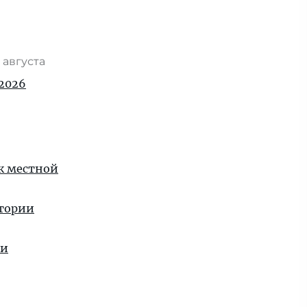
 августа
2026
 к местной
стории
ии