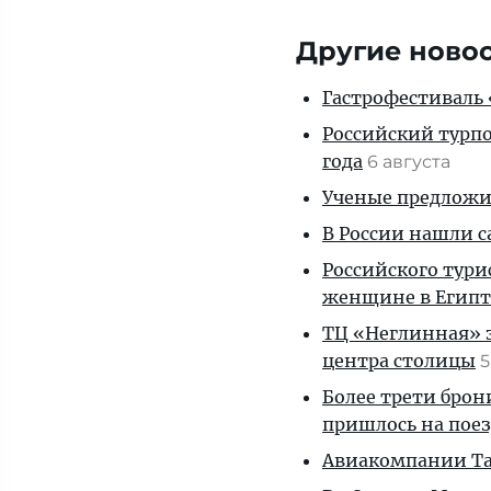
Другие ново
Гастрофестиваль «
Российский турпо
года
6 августа
Ученые предложил
В России нашли с
Российского тури
женщине в Египт
ТЦ «Неглинная» з
центра столицы
5
Более трети брон
пришлось на пое
Авиакомпании Таи