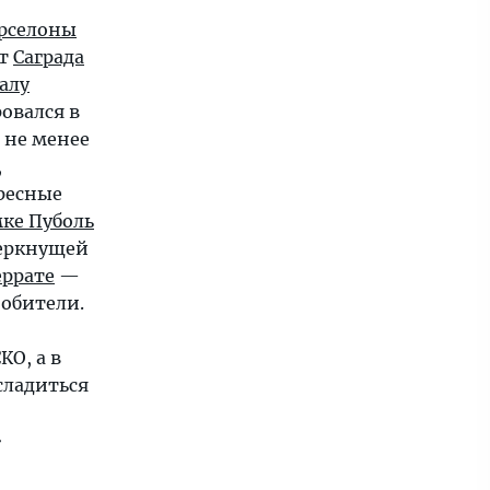
рселоны
от
Саграда
алу
овался в
 не менее
,
ресные
ке Пуболь
еркнущей
ррате
—
 обители.
О, а в
ладиться
»