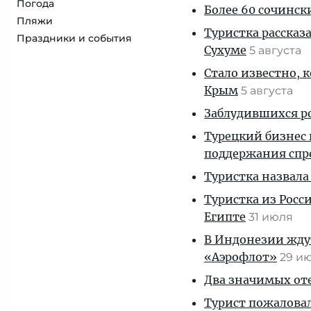
Погода
Более 60 сочинск
Пляжи
Туристка рассказ
Праздники и события
Сухуме
5 августа
Стало известно, 
Крым
5 августа
Заблудившихся ро
Турецкий бизнес 
поддержания спр
Туристка назвала
Туристка из Росси
Египте
31 июля
В Индонезии ждут
«Аэрофлот»
29 и
Два значимых оте
Турист пожаловал