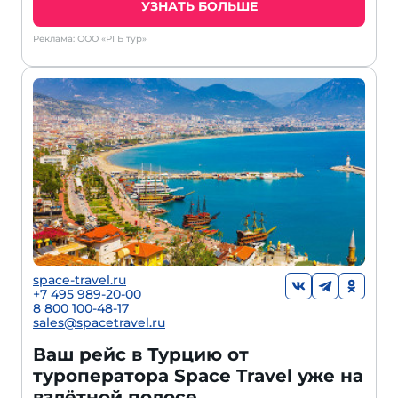
УЗНАТЬ БОЛЬШЕ
Реклама: ООО «РГБ тур»
space-travel.ru
+7 495 989-20-00
8 800 100-48-17
sales@spacetravel.ru
Ваш рейс в Турцию от
туроператора Space Travel уже на
взлётной полосе