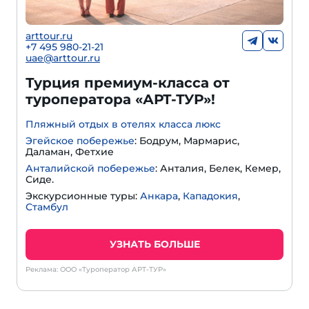
arttour.ru
+
7 495 980-21-21
uae@arttour.ru
Турция премиум-класса от
туроператора «АРТ-ТУР»!
Пляжный отдых в отелях класса люкс
Эгейское побережье
: Бодрум, Мармарис,
Даламан, Фетхие
Анталийской побережье
: Анталия, Белек, Кемер,
Сиде.
Экскурсионные туры:
Анкара
,
Кападокия
,
Стамбул
УЗНАТЬ БОЛЬШЕ
Реклама: ООО «Туроператор АРТ-ТУР»