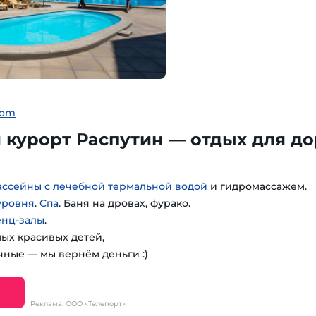
com
курорт Распутин — отдых для до
ассейны с лечебной термальной водой
и гидромассажем.
уровня
.
Спа
. Баня на дровах, фурако.
енц-залы
.
мых красивых детей,
чные — мы вернём деньги :)
Реклама: ООО «Телепорт»