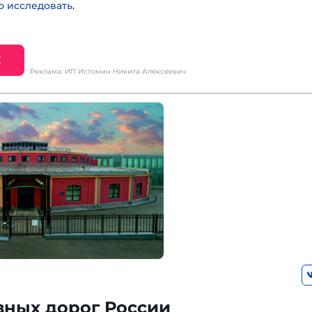
 исследовать
.
Е
Реклама: ИП Истомин Никита Алексеевич
зных дорог России