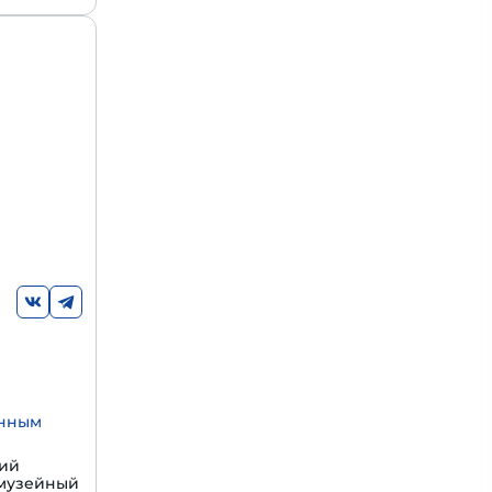
енным
щий
 музейный