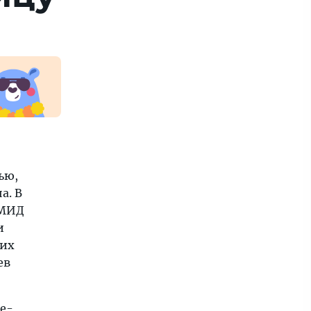
ью,
а. В
 МИД
и
ких
ев
е-