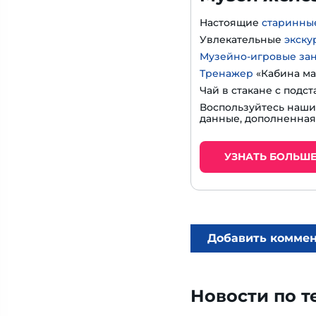
Настоящие
старинны
Увлекательные
экску
Музейно-игровые за
Тренажер
«Кабина ма
Чай в стакане с подс
Воспользуйтесь наш
данные, дополненная
УЗНАТЬ БОЛЬШ
Добавить комме
Новости по т