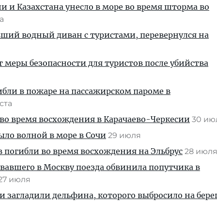
ии и Казахстана унесло в море во время шторма во
та
вший водный диван с туристами, перевернулся на
т меры безопасности для туристов после убийства
ибли в пожаре на пассажирском пароме в
уста
во время восхождения в Карачаево-Черкесии
30 и
ыло волной в море в Сочи
29 июля
 погибли во время восхождения на Эльбрус
28 июл
вавшего в Москву поезда обвинила попутчика в
27 июля
и загладили дельфина, которого выбросило на берег