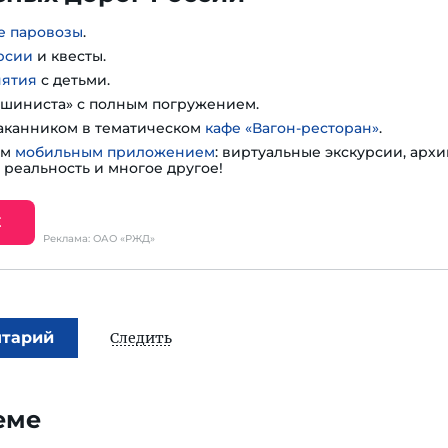
е паровозы
.
рсии
и квесты.
нятия
с детьми.
шиниста» с полным погружением.
таканником в тематическом
кафе «Вагон-ресторан»
.
им
мобильным приложением
: виртуальные экскурсии, арх
 реальность и многое другое!
Е
Реклама: ОАО «РЖД»
нтарий
Следить
еме