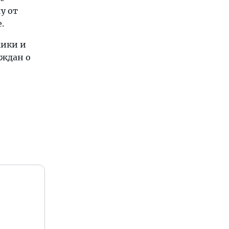
у от
.
мики и
аждан о