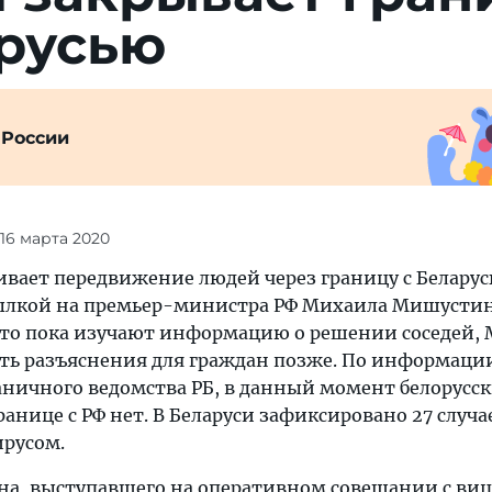
арусью
 России
 16 марта 2020
ивает передвижение людей через границу с Беларус
сылкой на премьер-министра РФ Михаила Мишустин
то пока изучают информацию о решении соседей,
ать разъяснения для граждан позже. По информаци
аничного ведомства РБ, в данный момент белорусс
анице с РФ нет. В Беларуси зафиксировано 27 случа
русом.
а, выступавшего на оперативном совещании с виц