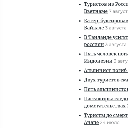
Туристов из Росс
Вьетнаме
7 авгус
Катер, буксирова
Байкале
3 августа
В Таиланде усиля
россиян
3 августа
Пять человек пог
Индонезии
3 авг
Альпинист погиб 
Двух туристов см
Пять альпинистов
Пассажирка следо
домогательствах
Туристы до смерт
Анапе
24 июля