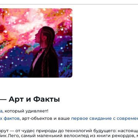
— Арт и Факты
а
, который удивляет!
х фактов
, арт-объектов и ваше
первое свидание с соврем
шрут — от чудес природы до технологий будущего: настоя
убик Лего, самый маленький велосипед из книги рекордов,