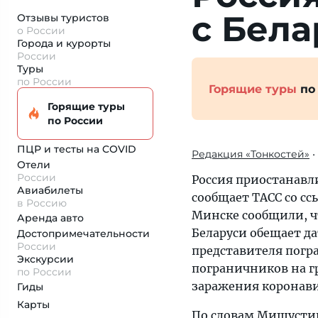
с Бел
Отзывы туристов
о России
Города и курорты
России
Туры
по России
Горящие туры
по
Горящие туры
по России
ПЦР и тесты на COVID
Редакция «Тонкостей»
•
Отели
России
Россия приостанавл
Авиабилеты
сообщает ТАСС со с
в Россию
Минске сообщили, ч
Аренда авто
Беларуси обещает д
Достопримеча­тельности
России
представителя погр
Экскурсии
пограничников на гр
по России
заражения коронави
Гиды
Карты
По словам Мишустин