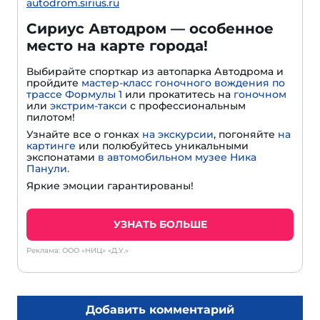
autodrom.sirius.ru
Сириус Автодром — особенное
место на карте города!
Выбирайте спорткар из автопарка Автодрома и
пройдите
мастер-класс гоночного вождения по
трассе Формулы 1
или прокатитесь на
гоночном
или
экстрим-такси
с профессиональным
пилотом!
Узнайте все о гонках
на экскурсии
, погоняйте
на
картинге
или полюбуйтесь уникальными
экспонатами
в автомобильном музее Ника
Панули.
Яркие эмоции гарантированы!
УЗНАТЬ БОЛЬШЕ
Реклама: ООО «НИЦ» «Д.У.»
Добавить комментарий