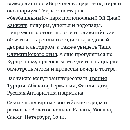
всамделишное
«Берендеево царство»
,
цирк
и
океанариум
. Тех, кто постарше —
«безбашенный»
парк приключений Эй Джей
Хаккетт
, пещеры, ущелья и водопады.
Непременно стоит посетить олимпийские
объекты — аренды и стадионы,
ледовый
дворец
и
автодром
, а также увидеть
Чашу
Олимпийского огня
. А еще прогуляться по
Курортному проспекту
, съездить в нацпарки,
осмотреть
музеи
и провести вечер в
театре
.
Вас также могут заинтересовать
Греция
,
Турция
,
Абхазия
,
Германия
,
Финляндия
,
Русская
Антарктика
и
Арктика
.
Самые популярные российские города и
регионы:
Золотое кольцо
,
Казань
,
Москва
,
Санкт-Петербург
,
Сочи
.