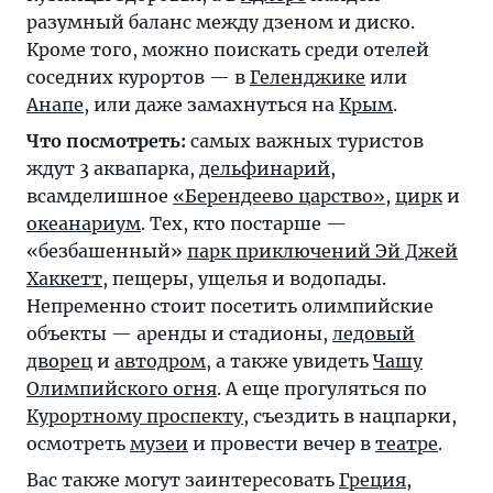
разумный баланс между дзеном и диско.
Кроме того, можно поискать среди отелей
соседних курортов — в
Геленджике
или
Анапе
, или даже замахнуться на
Крым
.
Что посмотреть:
самых важных туристов
ждут 3 аквапарка,
дельфинарий
,
всамделишное
«Берендеево царство»
,
цирк
и
океанариум
. Тех, кто постарше —
«безбашенный»
парк приключений Эй Джей
Хаккетт
, пещеры, ущелья и водопады.
Непременно стоит посетить олимпийские
объекты — аренды и стадионы,
ледовый
дворец
и
автодром
, а также увидеть
Чашу
Олимпийского огня
. А еще прогуляться по
Курортному проспекту
, съездить в нацпарки,
осмотреть
музеи
и провести вечер в
театре
.
Вас также могут заинтересовать
Греция
,