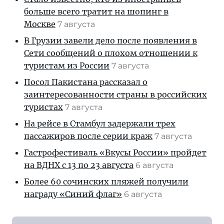
больше всего тратит на шопинг в
Москве
7 августа
В Грузии завели дело после появления в
Сети сообщений о плохом отношении к
туристам из России
7 августа
Посол Пакистана рассказал о
заинтересованности страны в российских
туристах
7 августа
На рейсе в Стамбул задержали трех
пассажиров после серии краж
7 августа
Гастрофестиваль «Вкусы России» пройдет
на ВДНХ с 13 по 23 августа
6 августа
Более 60 сочинских пляжей получили
награду «Синий флаг»
6 августа