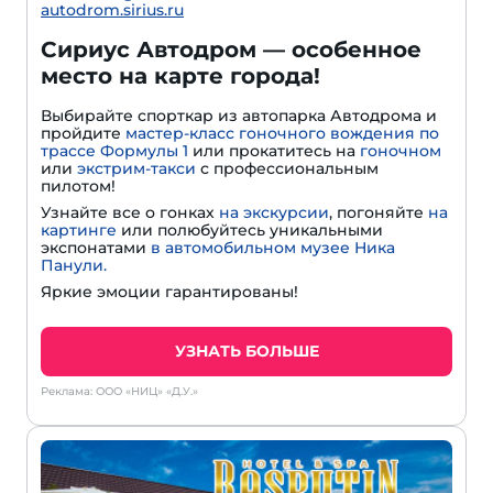
autodrom.sirius.ru
Сириус Автодром — особенное
место на карте города!
Выбирайте спорткар из автопарка Автодрома и
пройдите
мастер-класс гоночного вождения по
трассе Формулы 1
или прокатитесь на
гоночном
или
экстрим-такси
с профессиональным
пилотом!
Узнайте все о гонках
на экскурсии
, погоняйте
на
картинге
или полюбуйтесь уникальными
экспонатами
в автомобильном музее Ника
Панули.
Яркие эмоции гарантированы!
УЗНАТЬ БОЛЬШЕ
Реклама: ООО «НИЦ» «Д.У.»