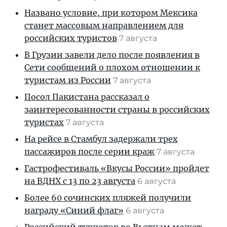
Названо условие, при котором Мексика
станет массовым направлением для
российских туристов
7 августа
В Грузии завели дело после появления в
Сети сообщений о плохом отношении к
туристам из России
7 августа
Посол Пакистана рассказал о
заинтересованности страны в российских
туристах
7 августа
На рейсе в Стамбул задержали трех
пассажиров после серии краж
7 августа
Гастрофестиваль «Вкусы России» пройдет
на ВДНХ с 13 по 23 августа
6 августа
Более 60 сочинских пляжей получили
награду «Синий флаг»
6 августа