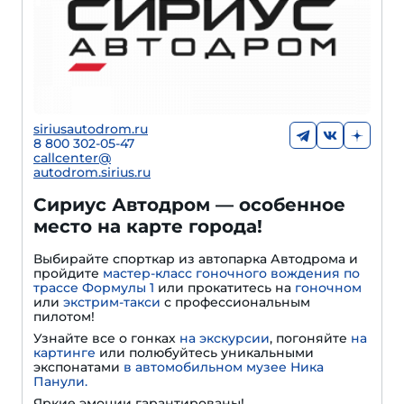
siriusautodrom.ru
8 800 302-05-47
callcenter@
autodrom.sirius.ru
Сириус Автодром — особенное
место на карте города!
Выбирайте спорткар из автопарка Автодрома и
пройдите
мастер-класс гоночного вождения по
трассе Формулы 1
или прокатитесь на
гоночном
или
экстрим-такси
с профессиональным
пилотом!
Узнайте все о гонках
на экскурсии
, погоняйте
на
картинге
или полюбуйтесь уникальными
экспонатами
в автомобильном музее Ника
Панули.
Яркие эмоции гарантированы!