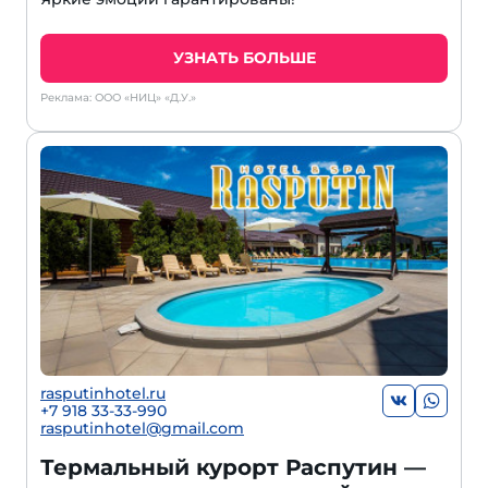
УЗНАТЬ БОЛЬШЕ
Реклама: ООО «НИЦ» «Д.У.»
rasputinhotel.ru
+7 918 33-33-990
rasputinhotel@gmail.com
Термальный курорт Распутин —