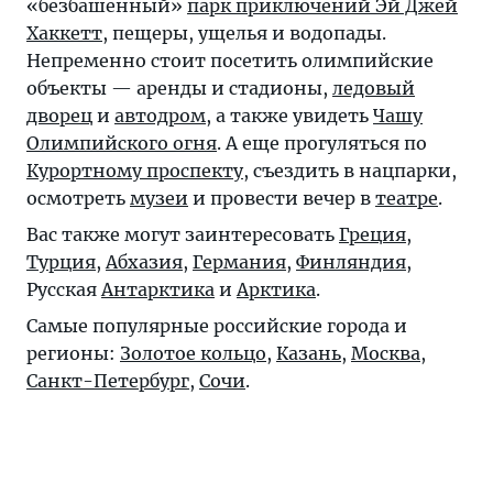
«безбашенный»
парк приключений Эй Джей
Хаккетт
, пещеры, ущелья и водопады.
Непременно стоит посетить олимпийские
объекты — аренды и стадионы,
ледовый
дворец
и
автодром
, а также увидеть
Чашу
Олимпийского огня
. А еще прогуляться по
Курортному проспекту
, съездить в нацпарки,
осмотреть
музеи
и провести вечер в
театре
.
Вас также могут заинтересовать
Греция
,
Турция
,
Абхазия
,
Германия
,
Финляндия
,
Русская
Антарктика
и
Арктика
.
Самые популярные российские города и
регионы:
Золотое кольцо
,
Казань
,
Москва
,
Санкт-Петербург
,
Сочи
.