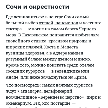
Где остановиться:
в центре Сочи самый
большой выбор
отелей, пансионов
и частного
сектора — многие на самом берегу
Черного
моря
. В
Лазаревском
понравится любителям
спокойного отдыха, красивой природы и
широких пляжей.
Хоста
и
Мацеста
—
кузницы здоровья, а в
Адлере
найден
разумный баланс между дзеном и диско.
Кроме того, можно поискать среди отелей
соседних курортов — в
Геленджике
или
Анапе
, или даже замахнуться на
Крым
.
Что посмотреть:
самых важных туристов
ждут 3 аквапарка,
дельфинарий
,
всамделишное
«Берендеево царство»
,
цирк
и
океанариум
. Тех, кто постарше —