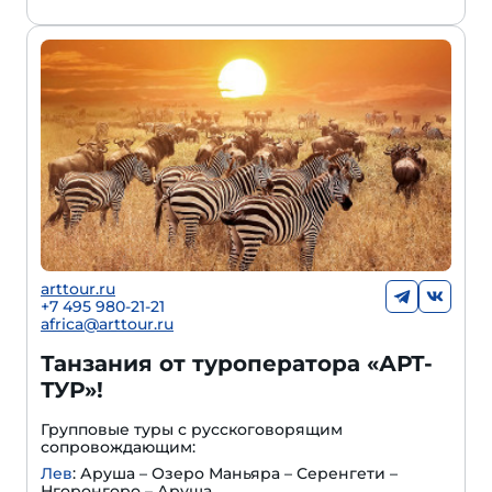
arttour.ru
+
7 495 980-21-21
africa@arttour.ru
Танзания от туроператора «АРТ-
ТУР»!
Групповые туры с русскоговорящим
сопровождающим:
Лев
: Аруша – Озеро Маньяра – Серенгети –
Нгоронгоро – Аруша