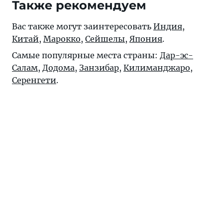
Также рекомендуем
Вас также могут заинтересовать
Индия
,
Китай
,
Марокко
,
Сейшелы
,
Япония
.
Самые популярные места страны:
Дар-эс-
Салам
,
Додома
,
Занзибар
,
Килиманджаро
,
Серенгети
.