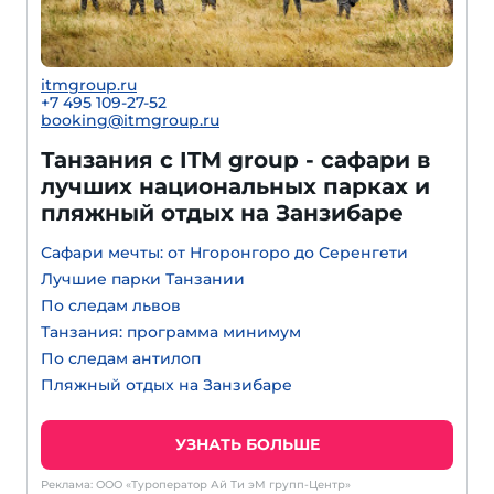
itmgroup.ru
+7 495 109-27-52
booking@itmgroup.ru
Танзания с ITM group - сафари в
лучших национальных парках и
пляжный отдых на Занзибаре
Сафари мечты: от Нгоронгоро до Серенгети
Лучшие парки Танзании
По следам львов
Танзания: программа минимум
По следам антилоп
Пляжный отдых на Занзибаре
УЗНАТЬ БОЛЬШЕ
Реклама: ООО «Туроператор Ай Ти эМ групп-Центр»