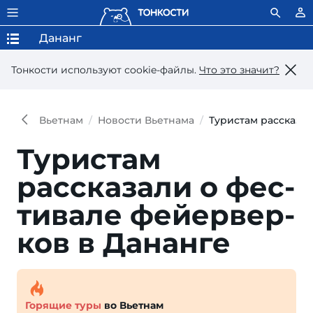
Дананг
Тонкости используют сookie-файлы.
Что это значит?
Вьетнам
Новости Вьетнама
Туристам рассказа
Туристам
рассказали о фес­
ти­ва­ле фейер­вер­
ков в Дананге
Горящие туры
во Вьетнам