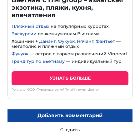
Вьетнам с ITM group – азиатская
экзотика, пляжи, кухня,
впечатления
Пляжный отдых
на популярных курортах
Экскурсии
по жемчужинам Вьетнама
Хошимин +
Дананг
,
Фукуок
,
Нячанг
,
Фантьет
—
мегаполис и пляжный отдых
Фукуок
— остров с парком развлечений Vinpearl
Гранд тур по Вьетнаму
— индивидуальный тур
УЗНАТЬ БОЛЬШЕ
Реклама: ООО «Туроператор Ай Ти эМ групп-Центр»
Добавить комментарий
Следить