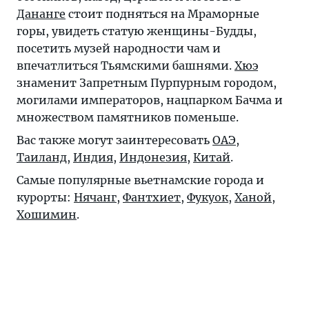
Дананге
стоит подняться на Мраморные
горы, увидеть статую женщины-Будды,
посетить музей народности чам и
впечатлиться Тьямскими башнями.
Хюэ
знаменит Запретным Пурпурным городом,
могилами императоров, нацпарком Бачма и
множеством памятников поменьше.
Вас также могут заинтересовать
ОАЭ
,
Таиланд
,
Индия
,
Индонезия
,
Китай
.
Самые популярные вьетнамские города и
курорты:
Нячанг
,
Фантхиет
,
Фукуок
,
Ханой
,
Хошимин
.