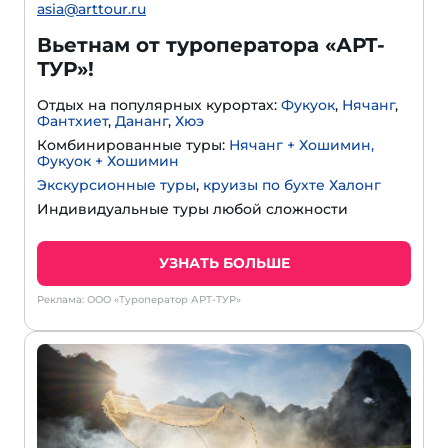
asia@arttour.ru
Вьетнам от туроператора «АРТ-
ТУР»!
Отдых на популярных курортах:
Фукуок
,
Нячанг
,
Фантхиет
,
Дананг
,
Хюэ
Комбинированные туры:
Нячанг + Хошимин,
Фукуок + Хошимин
Экскурсионные туры
,
круизы по бухте Халонг
Индивидуальные туры любой сложности
УЗНАТЬ БОЛЬШЕ
Реклама: ООО «Туроператор АРТ-ТУР»