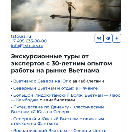
tstours.ru
+7 495 633-88-00
info@tstours.ru
Экскурсионные туры от
экспертов с 30-летним опытом
работы на рынке Вьетнама
•
Вьетнам: с Севера на Юг
с авиабилетами
•
Северный Вьетнам и отдых в Нячанге
•
Большой Индокитайский Вояж: Вьетнам — Лаос
— Камбоджа
с авиабилетами
•
Путешествие по Данангу
•
Классический
Вьетнам «С Юга на Север»
•
Северный и Южный Вьетнам с пляжным
отдыхом на Фантьете
•
Впечатляющий Вьетнам — Север и Центр