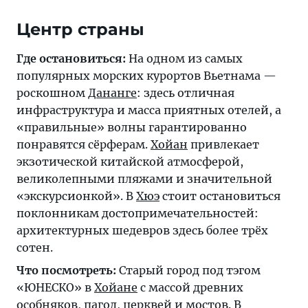
Центр страны
Где остановиться:
На одном из самых
популярных морских курортов Вьетнама —
роскошном
Дананге
: здесь отличная
инфраструктура и масса приятных отелей, а
«правильные» волны гарантированно
понравятся сёрферам.
Хойан
привлекает
экзотической китайской атмосферой,
великолепными пляжами и значительной
«экскурсионкой». В
Хюэ
стоит остановиться
поклонникам достопримечательностей:
архитектурных шедевров здесь более трёх
сотен.
Что посмотреть:
Старый город под тэгом
«ЮНЕСКО» в
Хойане
с массой древних
особняков, пагод, церквей и мостов. В