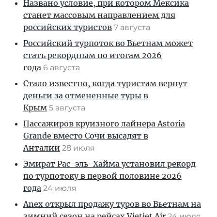
Названо условие, при котором Мексика
станет массовым направлением для
российских туристов
7 августа
Российский турпоток во Вьетнам может
стать рекордным по итогам 2026
года
6 августа
Стало известно, когда туристам вернут
деньги за отмененные туры в
Крым
5 августа
Пассажиров круизного лайнера Astoria
Grande вместо Сочи высадят в
Анталии
28 июля
Эмират Рас-эль-Хайма установил рекорд
по турпотоку в первой половине 2026
года
24 июля
Anex открыл продажу туров во Вьетнам на
зимний сезон на рейсах Vietjet Air
24 июля