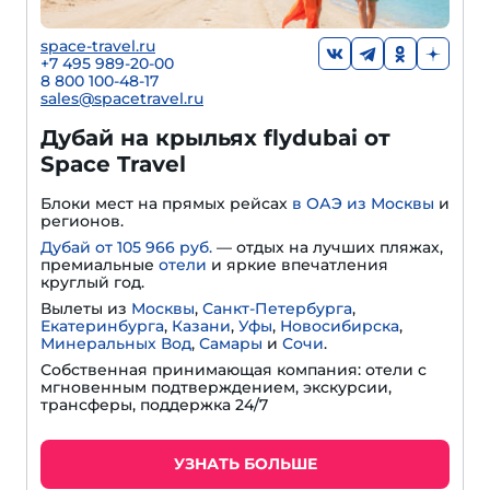
space-travel.ru
+7 495 989-20-00
8 800 100-48-17
sales@spacetravel.ru
Дубай на крыльях flydubai от
Space Travel
Блоки мест на прямых рейсах
в ОАЭ из Москвы
и
регионов.
Дубай от 105 966 руб.
— отдых на лучших пляжах,
премиальные
отели
и яркие впечатления
круглый год.
Вылеты из
Москвы
,
Санкт-Петербурга
,
Екатеринбурга
,
Казани
,
Уфы
,
Новосибирска
,
Минеральных Вод
,
Самары
и
Сочи
.
Собственная принимающая компания: отели с
мгновенным подтверждением, экскурсии,
трансферы, поддержка 24/7
УЗНАТЬ БОЛЬШЕ