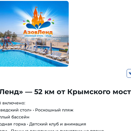
Ленд» — 52 км от Крымского мос
ё включено:
шведский стол» • Роскошный пляж
еплый бассейн
одная горка • Детский клуб и анимация