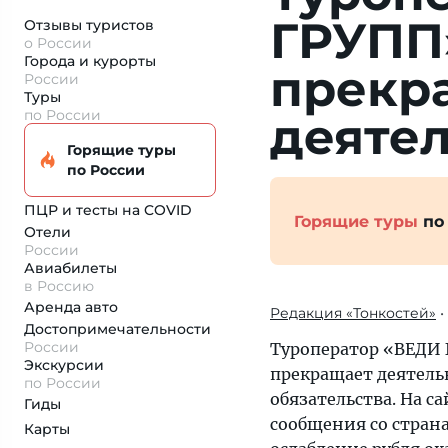
ГРУПП
Отзывы туристов
о России
Города и курорты
прекр
России
Туры
по России
деяте
Горящие туры
по России
ПЦР и тесты на COVID
Горящие туры
по
Отели
России
Авиабилеты
в Россию
Аренда авто
Редакция «Тонкостей»
•
Достопримеча­тельности
России
Туроператор «ВЕДИ 
Экскурсии
прекращает деятель
по России
обязательства. На с
Гиды
сообщения со стран
Карты