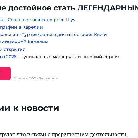
е достойное стать ЛЕГЕНДАРНЫ
ах
•
Сплав на рафтах по реке Шуя
ографии в Карелии
экология
•
Тур выходного дня на острове Кижи
 сказочной Карелии
 и открытия
ию 2026
— уникальные маршруты и высокий сервис
Е
Реклама: ООО «Лукоморье»
и к новости
руют что в связи с преращением деятельности