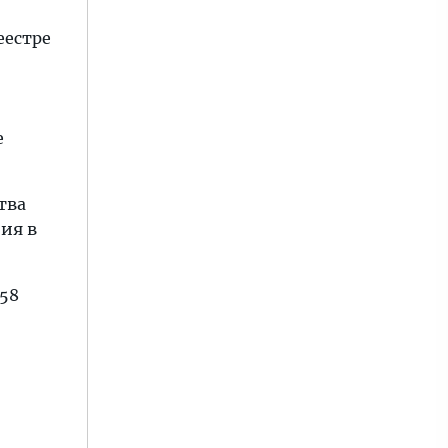
еестре
е
тва
ния в
558