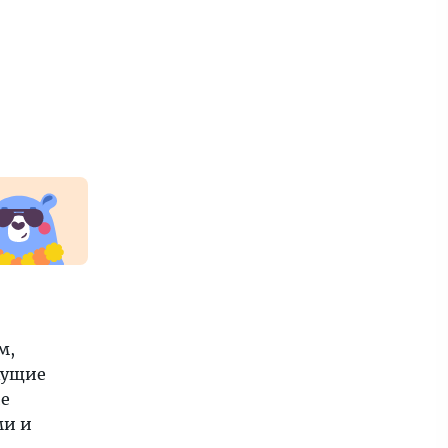
м,
кущие
ие
ми и