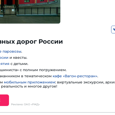
зных дорог России
е паровозы
.
рсии
и квесты.
нятия
с детьми.
шиниста» с полным погружением.
таканником в тематическом
кафе «Вагон-ресторан»
.
им
мобильным приложением
: виртуальные экскурсии, арх
 реальность и многое другое!
Е
Реклама: ОАО «РЖД»