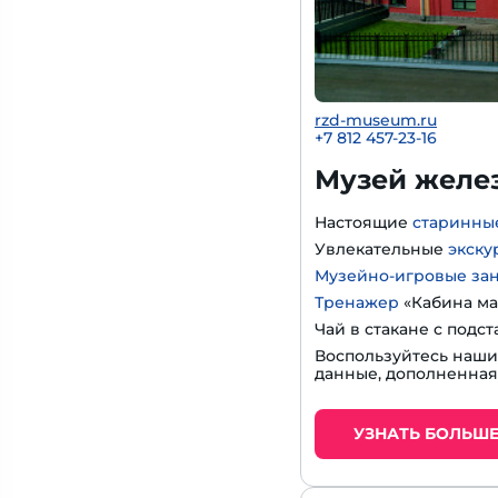
rzd-museum.ru
+7 812 457-23-16
Музей желе
Настоящие
старинны
Увлекательные
экску
Музейно-игровые за
Тренажер
«Кабина ма
Чай в стакане с подс
Воспользуйтесь наш
данные, дополненная
УЗНАТЬ БОЛЬШ