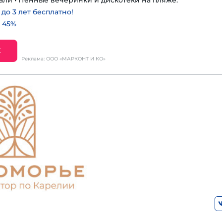
али • Пенные вечеринки и дискотеки на пляже.
о 3 лет бесплатно!
 45%
Е
Реклама: ООО «МАРКОНТ И КО»