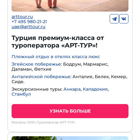
arttour.ru
+
7 495 980-21-21
uae@arttour.ru
Турция премиум-класса от
туроператора «АРТ-ТУР»!
Пляжный отдых в отелях класса люкс
Эгейское побережье
: Бодрум, Мармарис,
Даламан, Фетхие
Анталийской побережье
: Анталия, Белек, Кемер,
Сиде.
Экскурсионные туры:
Анкара
,
Кападокия
,
Стамбул
УЗНАТЬ БОЛЬШЕ
Реклама: ООО «Туроператор АРТ-ТУР»