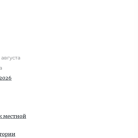
 августа
та
2026
 к местной
стории