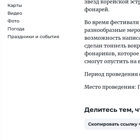
звезд корейской эс
Карты
фонарей.
Видео
Фото
Во время фестиваля 
Погода
разнообразные меро
Праздники и события
возможность написа
сделан тоннель вок
фонариков, которое 
смогут опустить на 
Период проведения ф
Место проведения: 
Делитесь тем, ч
Скопировать ссылку