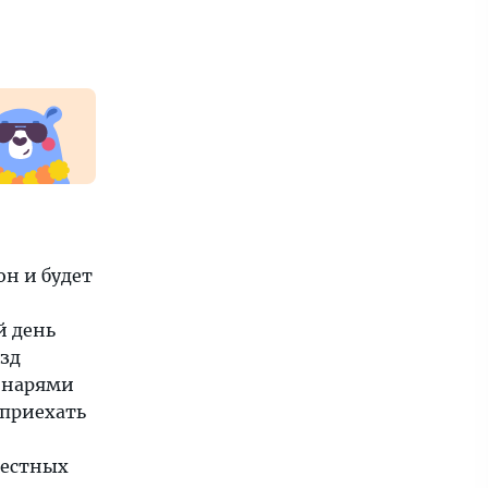
он и будет
й день
езд
онарями
 приехать
вестных