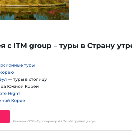
 с ITM group – туры в Страну ут
урсионные туры
 Корею
еул
— туры в столицу
ица Южной Кореи
рте High1
жной Корее
Е
Реклама: ООО «Туроператор Ай Ти эМ групп-Центр»