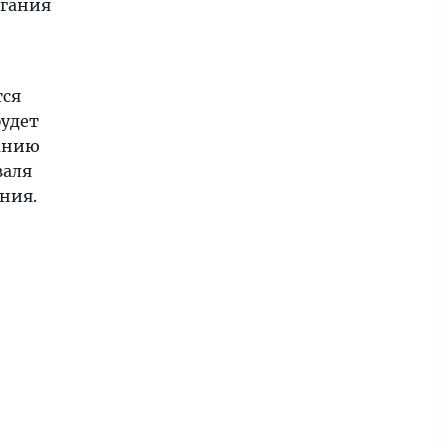
игания
тся
будет
канию
валя
ания.