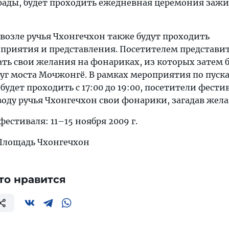
трады, будет проходить ежедневная церемония заж
возле ручья Чхонгечхон также будут проходить
приятия и представления. Посетителем представи
ть свои желания на фонариках, из которых затем 
руг моста Мочжонгё. В рамках мероприятия по пус
будет проходить с 17:00 до 19:00, посетители фести
воду ручья Чхонгечхон свои фонарики, загадав жел
естиваля: 11–15 ноября 2009 г.
Площадь Чхонгечхон
то нравится