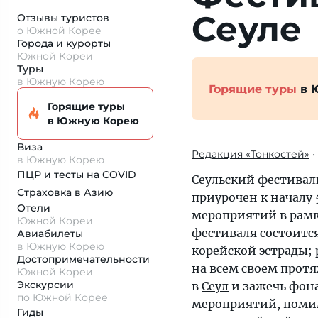
Сеуле
Отзывы туристов
о Южной Корее
Города и курорты
Южной Кореи
Туры
в Южную Корею
Горящие туры
в 
Горящие туры
в Южную Корею
Виза
Редакция «Тонкостей»
•
в Южную Корею
ПЦР и тесты на COVID
Сеульский фестиваль
Страховка
в Азию
приурочен к началу
Отели
мероприятий в рамк
Южной Кореи
фестиваля состоитс
Авиабилеты
в Южную Корею
корейской эстрады;
Достопримеча­тельности
на всем своем прот
Южной Кореи
Экскурсии
в
Сеул
и зажечь фона
по Южной Корее
мероприятий, помим
Гиды