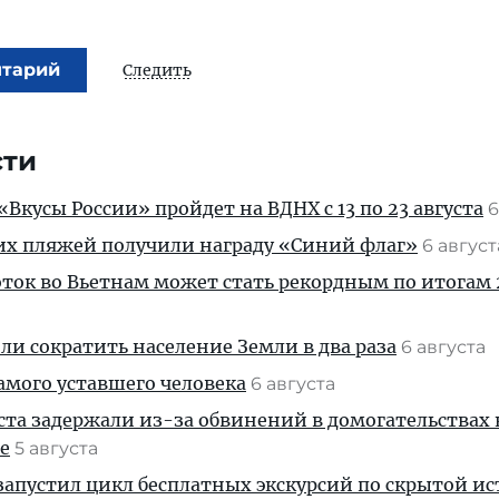
нтарий
Следить
сти
Вкусы России» пройдет на ВДНХ с 13 по 23 августа
6
их пляжей получили награду «Синий флаг»
6 авгус
ток во Вьетнам может стать рекордным по итогам 
и сократить население Земли в два раза
6 августа
амого уставшего человека
6 августа
ста задержали из-за обвинений в домогательствах
е
5 августа
апустил цикл бесплатных экскурсий по скрытой и