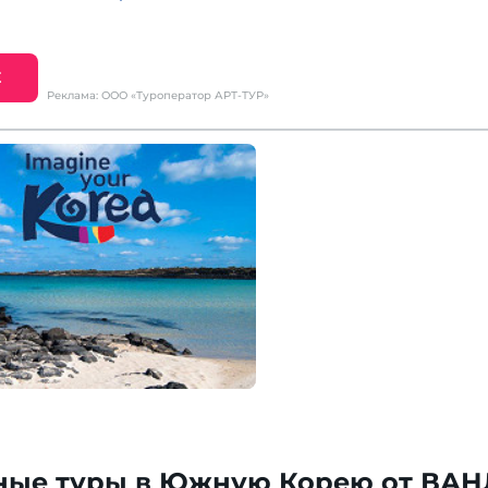
Е
Реклама: ООО «Туроператор АРТ-ТУР»
ные туры в Южную Корею от ВАН