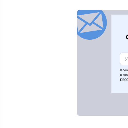
Кон
в л
рас