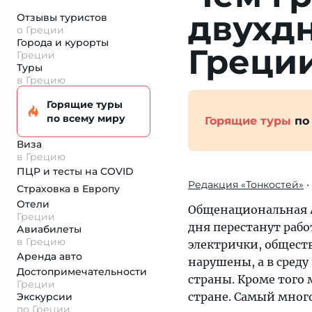
двухдн
Отзывы туристов
о Греции
Города и курорты
Греци
Греции
Туры
в Грецию
Горящие туры
по всему миру
Горящие туры
по
Виза
в Грецию
ПЦР и тесты на COVID
Редакция «Тонкостей»
•
Страховка
в Европу
Отели
Общенациональная 4
Греции
дня перестанут рабо
Авиабилеты
в Грецию
электрички, общест
Аренда авто
нарушены, а в среду
Достопримеча­тельности
страны. Кроме того
Греции
стране. Самый мног
Экскурсии
по Греции