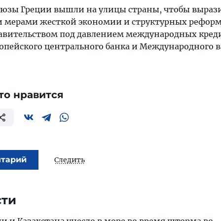
зы Греции вышли на улицы страны, чтобы вырази
и мерами жесткой экономии и структурных реформ
авительством под давлением международных кред
ропейского центрального банка и Международного 
то нравится
нтарий
Следить
сти