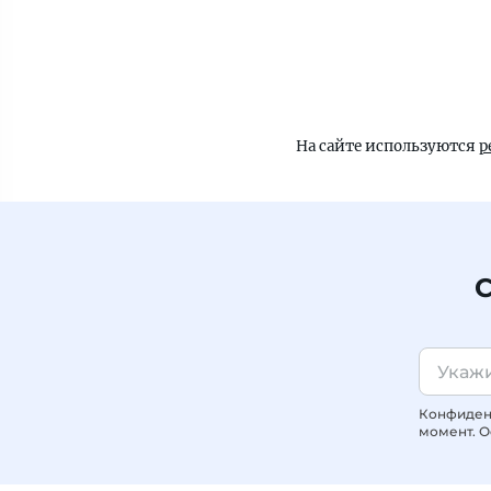
На сайте используются
р
С
Конфиденц
момент. О