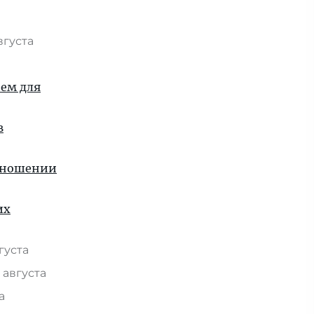
вгуста
ием для
в
отношении
их
вгуста
 августа
та