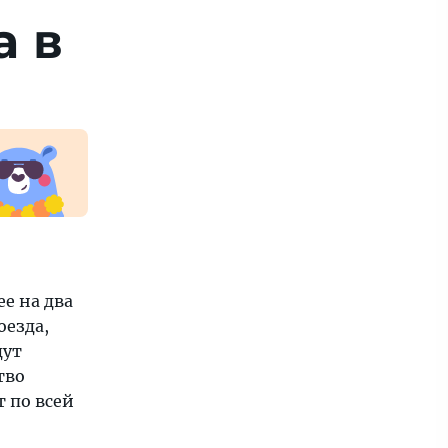
а в
ее на два
оезда,
дут
тво
 по всей