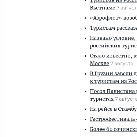
Туристов из Росс
Вьетнаме
7 авгус
«Аэрофлот» возоб
Туристам рассказ
Названо условие,
российских тури
Стало известно, 
Москве
7 августа
В Грузии завели 
к туристам из Ро
Посол Пакистана 
туристах
7 август
На рейсе в Стамб
Гастрофестиваль «
Более 60 сочинск