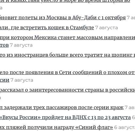
ии и Казахстана унесло в море во время шторма во
та
новит полеты из Москвы в Абу-Даби с 1 октября
7 а
али, где встретить кошек в Стамбуле
7 августа
 при котором Мексика станет массовым направлен
стов
7 августа
кто из иностранцев больше всего тратит на шопинг 
дело после появления в Сети сообщений о плохом 
ссии
7 августа
рассказал о заинтересованности страны в российск
а
ул задержали трех пассажиров после серии краж
7 а
Вкусы России» пройдет на ВДНХ с 13 по 23 августа
6
их пляжей получили награду «Синий флаг»
6 авгус