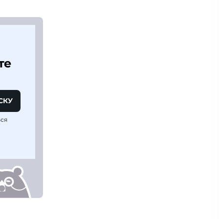
те
СКУ
ься