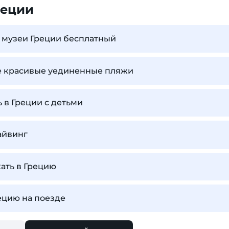
реции
в музеи Греции бесплатный
ые красивые уединенные пляжи
 в Греции с детьми
айвинг
хать в Грецию
рецию на поезде