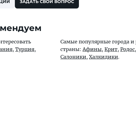
ЕЦИИ
ЗАДАТЬ СВОЙ ВОПРОС
омендуем
нтересовать
Самые популярные города и
ания
,
Турция
,
страны:
Афины
,
Крит
,
Родос
Салоники
,
Халкидики
.