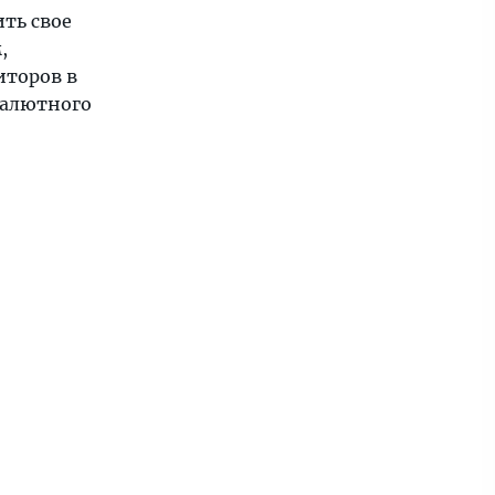
ть свое
,
иторов в
валютного